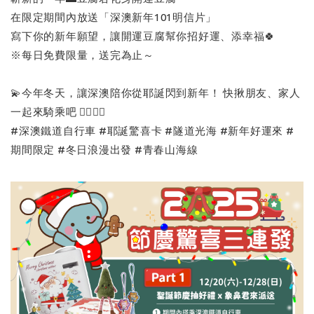
在限定期間內放送「深澳新年101明信片」
寫下你的新年願望，讓開運豆腐幫你招好運、添幸福🍀
※每日免費限量，送完為止～
💫今年冬天，讓深澳陪你從耶誕閃到新年！ 快揪朋友、家人
一起來騎乘吧 🚴‍♀️🚴‍♂️
#深澳鐵道自行車 #耶誕驚喜卡 #隧道光海 #新年好運來 #
期間限定 #冬日浪漫出發 #青春山海線