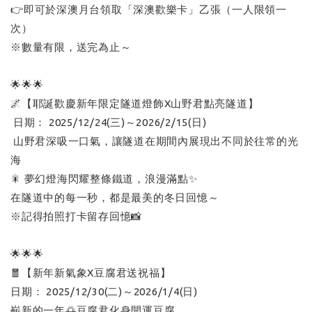
👉即可於深澳月台領取「深澳歡樂卡」乙張（一人限領一
次）
※數量有限，送完為止～
🌟🌟🌟
🌌【耶誕歡慶新年限定隧道燈飾X山野君點亮隧道】
日期： 2025/12/24(三)～2026/2/15(日)
山野君深吸一口氣，讓隧道在期間內展現出不同於往常的光
海
🎇 夢幻燈海閃耀整條鐵道，浪漫滿點✨
在隧道中的每一秒，都是最美的冬日回憶～
※記得拍照打卡留存回憶📸
🌟🌟🌟
🧧【新年新氣象X豆腐君送祝福】
日期： 2025/12/30(二)～2026/1/4(日)
嶄新的一年🌅豆腐君化身開運豆腐