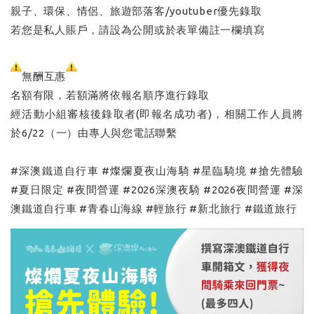
親子、環保、情侶、旅遊部落客/youtuber優先錄取
若您是私人賬戶，請設為公開或於表單備註一欄填寫
無酬互惠
名額有限，若額滿將依報名順序進行錄取
經活動小組審核後錄取者(即報名成功者)，相關工作人員將
於6/22（一）由專人與您電話聯繫
#深澳鐵道自行車 #燦爛夏夜山海騎 #星臨騎境 #搶先體驗
#夏日限定 #夜間營運 #2026深澳夜騎 #2026夜間營運 #深
澳鐵道自行車 #青春山海線 #輕旅行 #新北旅行 #鐵道旅行