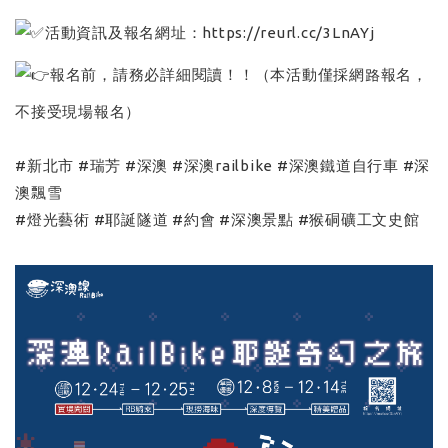
活動資訊及報名網址：
https://reurl.cc/3LnAYj
報名前，請務必詳細閱讀！！（本活動僅採網路報名，
不接受現場報名）
#新北市
#瑞芳
#深澳
#深澳railbike
#深澳鐵道自行車
#深
澳飄雪
#燈光藝術
#耶誕隧道
#約會
#深澳景點
#猴硐礦工文史館