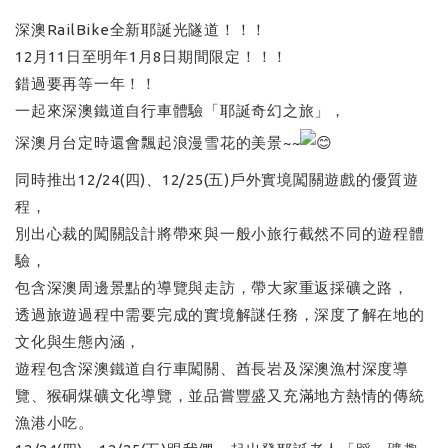
深澳RailBike全新耶誕光隧道！！！
12月11日至明年1月8日期間限定！！！
錯過要再等一年！！
一起來深澳鐵道自行車體驗「耶誕奇幻之旅」，
深澳月台定時還會飄起浪漫雪花的美景~~
同時推出12/24(四)、12/25(五)戶外實境闖關遊戲的優質遊
程，
別出心裁的闖關設計將帶來與一般小旅行截然不同的遊程體
驗，
包含深澳周邊景點的導覽與走訪，帶大家重返採礦之路，
透過旅遊過程中需要完成的實境解謎任務，深度了解在地的
文化與生態內涵，
遊程包含深澳鐵道自行車闖關、酋長岩及深澳漁村深度導
覽、猴硐煤礦文化導覽，並品嘗豐盛又充滿地方熱情的傳統
漁港小吃。