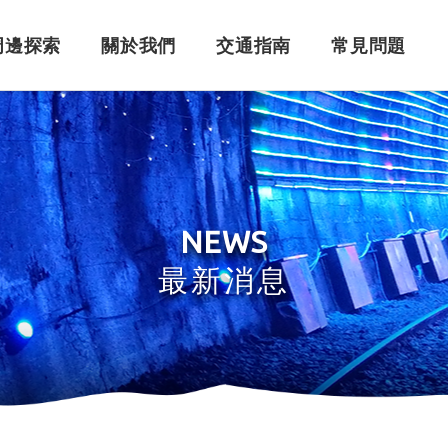
周邊探索
關於我們
交通指南
常見問題
購票須知
角色介紹
自行開車
訂單問題
訂票系統
車體設計
搭乘問題
退
永
NEWS
最新消息