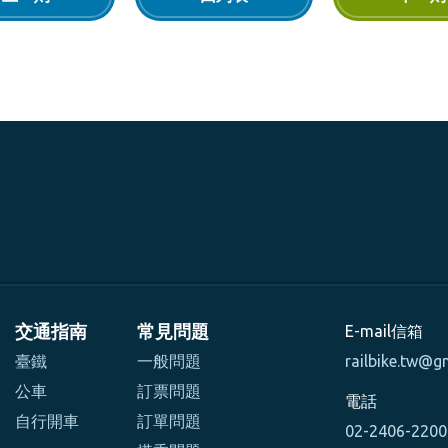
交通指南
常見問題
E-mail信箱
臺鐵
一般問題
railbike.tw@g
公車
訂票問題
電話
自行開車
訂單問題
02-2406-220