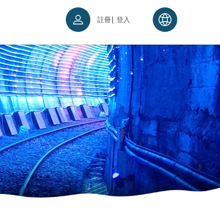
|
註冊
登入
票須知
續理念
入場須知