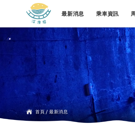
深澳鐵道自行車
最新消息
乘車資訊
訊息公告
行車路線
景點介紹
緣起簡介
一般問題
臺鐵
探索行程介紹
票價時刻
設施介紹
訂票問題
公車
首頁
/
最新消息