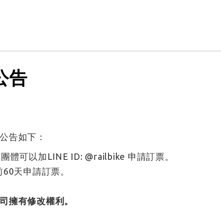
公告
公告如下：
加LINE ID: @railbike 申請訂票。
60天申請訂票。
司擁有修改權利。