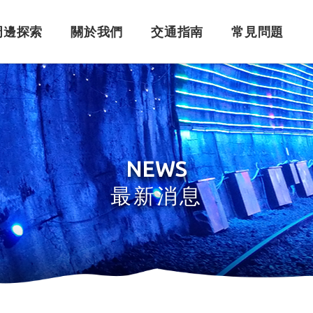
周邊探索
關於我們
交通指南
常見問題
購票須知
角色介紹
自行開車
訂單問題
訂票系統
車體設計
搭乘問題
退
永
NEWS
最新消息