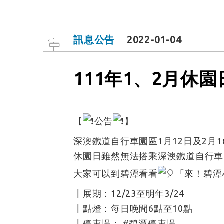
訊息公告
2022-01-04
111年1、2月休
【
公告
】
深澳鐵道自行車園區1月12日及2月1
休園日雖然無法搭乘深澳鐵道自行車
大家可以到碧潭看看
「來！
碧潭
┃展期：12/23至明年3/24
┃點燈：每日晚間6點至10點
┃停車場：
#碧潭停車場