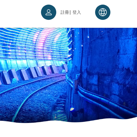
|
註冊
登入
票須知
續理念
入場須知