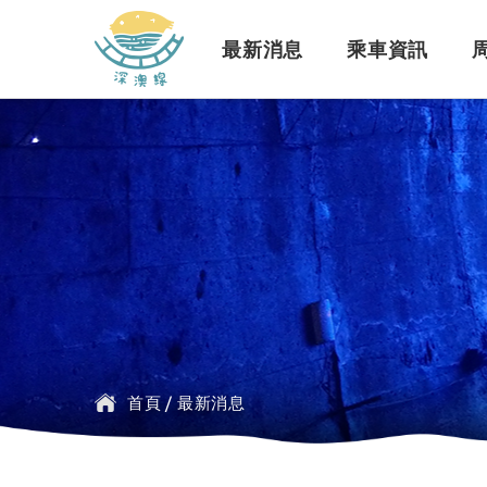
深澳鐵道自行車
最新消息
乘車資訊
訊息公告
行車路線
景點介紹
緣起簡介
一般問題
臺鐵
探索行程介紹
票價時刻
設施介紹
訂票問題
公車
首頁
/
最新消息