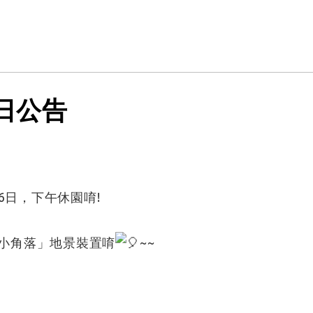
園日公告
6日，下午休園唷!
小角落
」地景裝置唷
~~