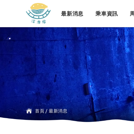
深澳鐵道自行車
最新消息
乘車資訊
訊息公告
行車路線
景點介紹
緣起簡介
一般問題
臺鐵
探索行程介紹
票價時刻
設施介紹
訂票問題
公車
首頁
/
最新消息