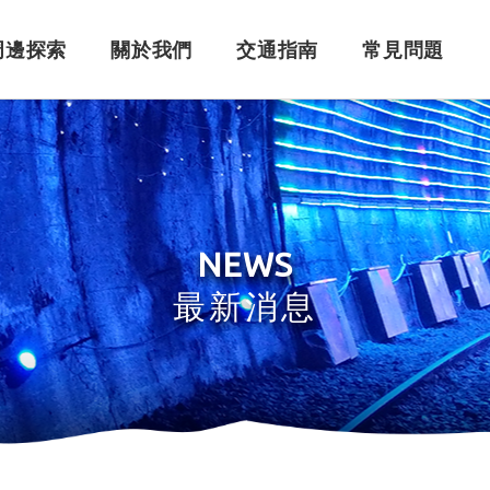
周邊探索
關於我們
交通指南
常見問題
購票須知
角色介紹
自行開車
訂單問題
訂票系統
車體設計
搭乘問題
退
永
NEWS
最新消息