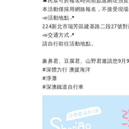
🔔民眾可於報名時間前點選網址預覽
本活動僅採用網路報名，不接受現場
📣活動地點📍
224新北市瑞芳區建基路二段27號
📣交通方式📍
請自行前往活動地點。
象鼻君、豆腐君、山野君邀請您9月9
#深體力行 澳援海洋
#淨灘
#深澳鐵道自行車