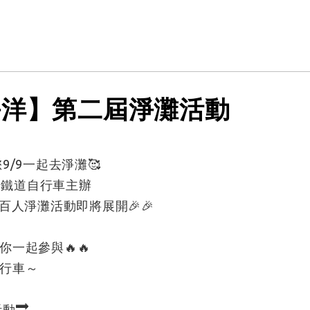
海洋】第二屆淨灘活動
/9一起去淨灘🥰
澳鐵道自行車主辦
百人淨灘活動即將展開🎉🎉
一起參與🔥🔥
行車～
動🔜