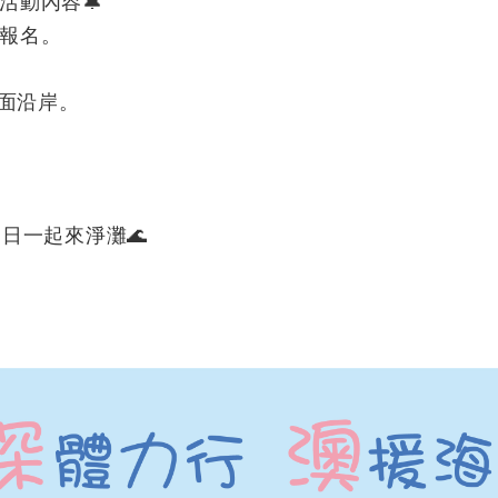
活動內容🔔
報名。
對面沿岸。
日一起來淨灘🌊