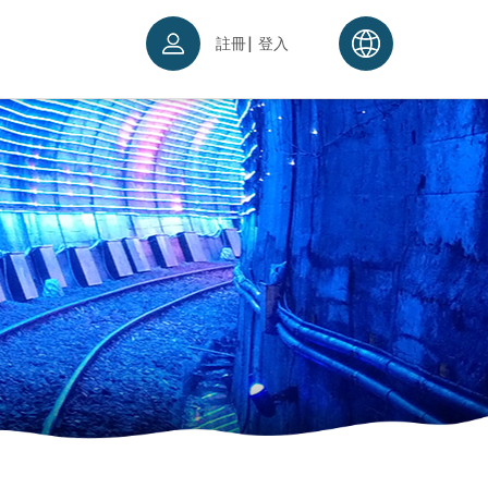
|
註冊
登入
票須知
續理念
入場須知