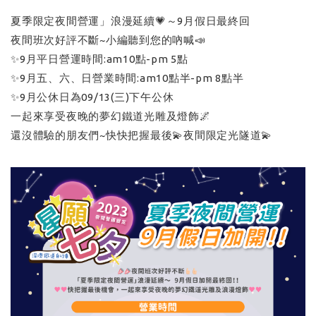
夏季限定夜間營運」浪漫延續💗～9月假日最終回
夜間班次好評不斷~小編聽到您的吶喊📣
✨9月平日營運時間:am10點-pm 5點
✨9月五、六、日營業時間:am10點半-pm 8點半
✨9月公休日為09/13(三)下午公休
一起來享受夜晚的夢幻鐵道光雕及燈飾🌌
還沒體驗的朋友們~快快把握最後💫夜間限定光隧道💫