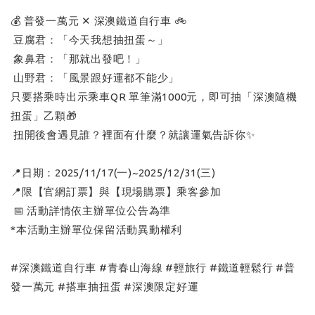
💰 普發一萬元 ✕ 深澳鐵道自行車 🚲
豆腐君：「今天我想抽扭蛋～」
象鼻君：「那就出發吧！」
山野君：「風景跟好運都不能少」
只要搭乘時出示乘車QR 單筆滿1000元，即可抽「深澳隨機
扭蛋」乙顆🎁
扭開後會遇見誰？裡面有什麼？就讓運氣告訴你✨
📍日期：2025/11/17(一)~2025/12/31(三)
📍限【官網訂票】與【現場購票】乘客參加
📅 活動詳情依主辦單位公告為準
*本活動主辦單位保留活動異動權利
#深澳鐵道自行車 #青春山海線 #輕旅行 #鐵道輕鬆行 #普
發一萬元 #搭車抽扭蛋 #深澳限定好運