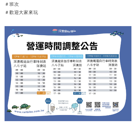
＃班次
＃歡迎大家來玩