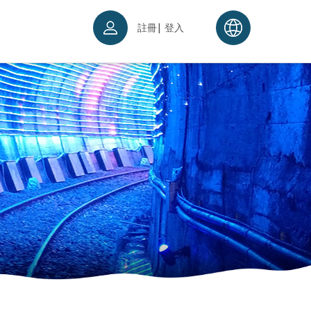
|
註冊
登入
票須知
續理念
入場須知