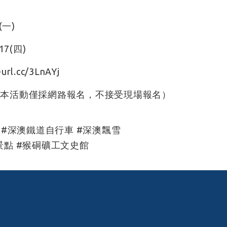
(一)
17(四)
eurl.cc/3LnAYj
（本活動僅採網路報名，不接受現場報名）
#深澳鐵道自行車
#深澳飄雪
景點
#猴硐礦工文史館