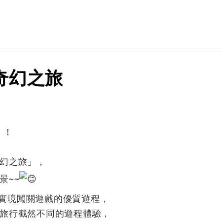
誕奇幻之旅
！！
幻之旅」，
景~~
)戶外實境闖關遊戲的優質遊程，
旅行截然不同的遊程體驗，