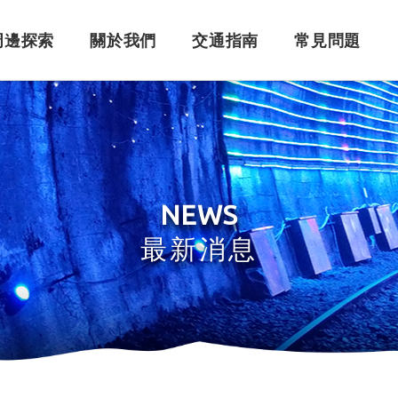
周邊探索
關於我們
交通指南
常見問題
購票須知
角色介紹
自行開車
訂單問題
訂票系統
車體設計
搭乘問題
退
永
NEWS
最新消息