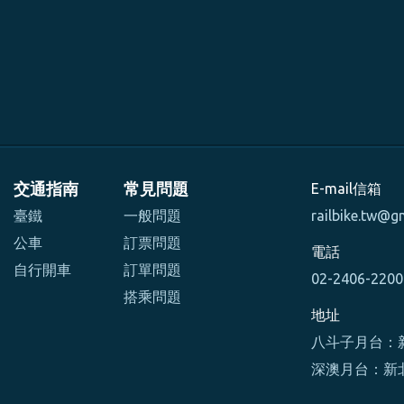
交通指南
常見問題
E-mail信箱
臺鐵
一般問題
railbike.tw@g
公車
訂票問題
電話
自行開車
訂單問題
02-2406-220
搭乘問題
地址
八斗子月台：新
深澳月台：新北