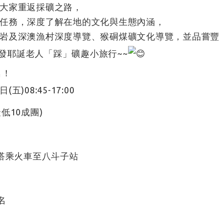
大家重返採礦之路，
任務，深度了解在地的文化與生態內涵，
岩及深澳漁村深度導覽、猴硐煤礦文化導覽，並品嘗
一起出發耶誕老人「踩」礦趣小旅行~~
名！
五)08:45-17:00
低10成團)
瑞芳搭乘火車至八斗子站
名