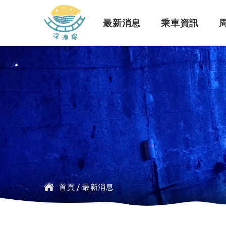
深澳鐵道自行車
最新消息
乘車資訊
訊息公告
行車路線
景點介紹
緣起簡介
一般問題
臺鐵
探索行程介紹
票價時刻
設施介紹
訂票問題
公車
首頁
/
最新消息