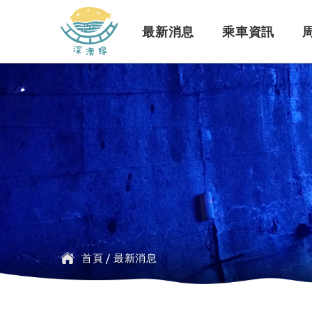
深澳鐵道自行車
最新消息
乘車資訊
訊息公告
行車路線
景點介紹
緣起簡介
一般問題
臺鐵
探索行程介紹
票價時刻
設施介紹
訂票問題
公車
首頁
/
最新消息