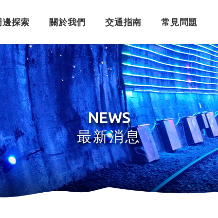
周邊探索
關於我們
交通指南
常見問題
購票須知
角色介紹
自行開車
訂單問題
訂票系統
車體設計
搭乘問題
退
永
NEWS
最新消息