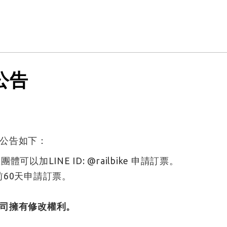
公告
公告如下：
加LINE ID: @railbike 申請訂票。
60天申請訂票。
司擁有修改權利。