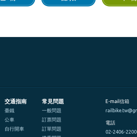
交通指南
常見問題
E-mail信箱
臺鐵
一般問題
railbike.tw@g
公車
訂票問題
電話
自行開車
訂單問題
02-2406-220