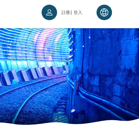
|
註冊
登入
票須知
續理念
入場須知