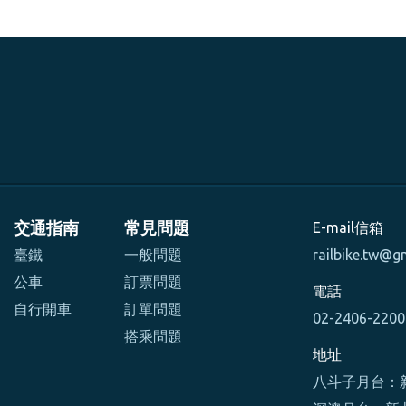
交通指南
常見問題
E-mail信箱
臺鐵
一般問題
railbike.tw@g
公車
訂票問題
電話
自行開車
訂單問題
02-2406-220
搭乘問題
地址
八斗子月台：新