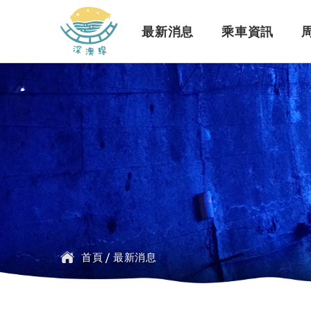
深澳鐵道自行車
最新消息
乘車資訊
訊息公告
行車路線
景點介紹
緣起簡介
一般問題
臺鐵
探索行程介紹
票價時刻
設施介紹
訂票問題
公車
首頁
/
最新消息