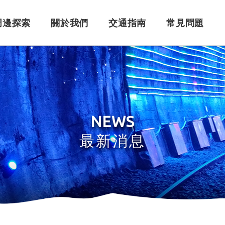
周邊探索
關於我們
交通指南
常見問題
購票須知
角色介紹
自行開車
訂單問題
訂票系統
車體設計
搭乘問題
退
永
NEWS
最新消息