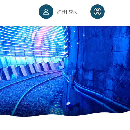
|
註冊
登入
票須知
續理念
入場須知