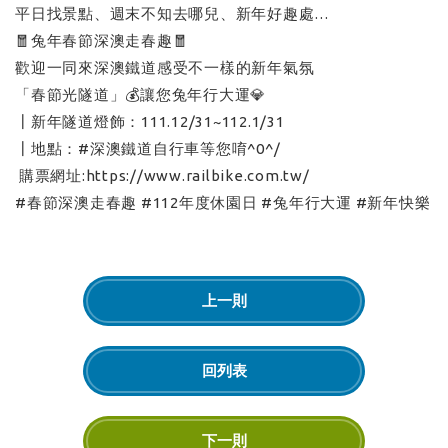
平日找景點、週末不知去哪兒、新年好趣處…
🧧兔年春節深澳走春趣🧧
歡迎一同來深澳鐵道感受不一樣的新年氣氛
「春節光隧道」💰讓您兔年行大運💎
┃新年隧道燈飾：111.12/31~112.1/31
┃地點：#深澳鐵道自行車等您唷^0^/
購票網址:https://www.railbike.com.tw/
#春節深澳走春趣 #112年度休園日 #兔年行大運 #新年快樂
上一則
回列表
下一則