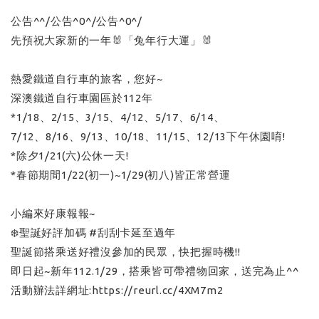
公告^^/公告^0^/公告^0^/
先預祝大家新的一年🐰「兔年行大運」🐰
熱愛鐵道自行車的旅客，您好~
深澳鐵道自行車園區於112年
*1/18、2/15、3/15、4/12、5/17、6/14、
7/12、8/16、9/13、10/18、11/15、12/13下午休園唷!
*除夕1/21(六)公休一天!
*春節期間1/22(初一)~1/29(初八)皆正常營運
小編來好康報報~
❄️聖誕好評加碼 #刮刮卡延至過年
聖誕節搭乘送好禮沒參加的民眾，快把握時機!!
即日起~新年112.1/29，搭乘皆可帶禮物回家，送完為止^^
活動辦法詳網址:https://reurl.cc/4XM7m2