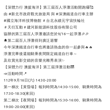
【深體力行 澳援海洋】第三屆百人淨灘活動開跑囉🥰
由 #新北市政府觀光旅遊局 與 #深澳鐵道自行車主辦
#國立海洋科技博物館 ＃台北永續元宇宙扶輪社
＃天衍互動＃建河新能源科技股份有限公司
協辦的第三屆百人淨灘邀請您於9/16一起淨灘🎉🎉
🔔第二屆百人淨灘得到廣泛迴響
今年深澳鐵道自行車也將邀請熱血的你一起參與🔥🔥
淨灘完畢後還能騎乘夜間限定鐵道自行車～
及欣賞光影交錯的音樂光雕秀表演✨
【深體力行 澳援海洋】第三屆淨灘活動🔜
📣活動時間📍
112年9月16日(六) 14:30-20:00
第一梯次【黃昏場】報到時間為14:30-15:00、騎乘時間為
17:30-18:30(來回)
第二梯次【夜間場】報到時間為15:30-16:00、騎乘時間為
19:00-20:00(來回)