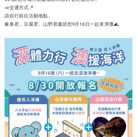
📣交通方式📍
請自行前往活動地點。
象鼻君、豆腐君、山野君邀請您9月16日一起來淨灘🌊