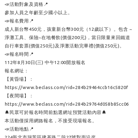
📣活動對象及資格📍
參加人員之年齡至少國小以上。
📣報名費用📍
成人新台幣450元，孩童新台幣300元（12歲以下）。包含 ~
淨灘工具、保險~在地餐飲(價值200元)，當日限量來回鐵道
自行車套票(價值250元)及淨灘活動完畢禮(價值250元)。
📣報名時間📍
112年8月30日(三) 中午12:00開放報名
報名網址：
【黃昏場】：
https://www.beclass.com/rid=284b29464ccb16c5820f
【夜間場】：
https://www.beclass.com/rid=284b29764d058b85cc06
🔔民眾可於報名時間前點選網址預覽活動內容🔔
本活動僅採用網路報名，不接受現場報名。
📣活動地點📍
224新北市瑞芳區建基路二段27號對面沿岸。