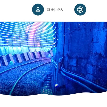
|
註冊
登入
票須知
續理念
入場須知