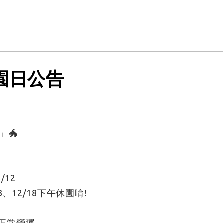
園日公告
」🐲
/12
/13、12/18下午休園唷!
)皆正常營運