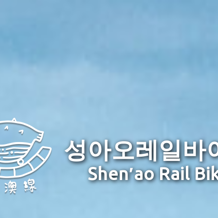
성아오레일바
Shen′ao Rail Bi