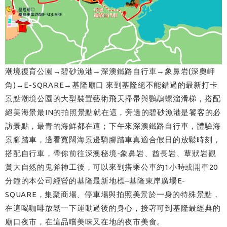
潮境復育公園→碧砂漁港→深澳鐵路自行車→象鼻岩(深奧岬
角)→E-SQRARE→基隆廟口 來到基隆絕不能錯過的最新打卡
景點潮境公園的大型裝置藝術飛天掃帚與鸚鵡螺溜滑梯，搭配
絕美海景最IN的拍照景點就在這，旁邊的碧砂漁港是饕客的必
訪景點，最青的海鮮都在這；下午來深澳鐵路自行車，體驗海
景腳踏車，邊看寬闊海景邊騎腳踏車真適合假日的放鬆時刻，
搭配自行車，帶你前往深澳秘境-象鼻岩、酋長岩、蕈狀岩觀
賞大自然的鬼斧神工後，可以來到搭乘公車約1小時或開車20
分鐘的本公司經營的基隆最新地標–基隆東岸廣場E-
SQUARE，集聚商場、停車場與拍照美景於一身的特殊景點，
在這喝咖啡放鬆一下運動過後的身心，接著可到基隆最經典的
廟口夜市，在這品嚐美味又在地的夜市美食。