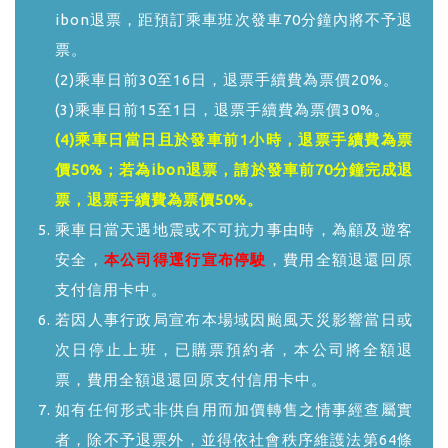
ibon退票，距預訂乘車班次發車70分鐘內將不予退
票。
(2)乘車日前30至16日，退票手續費為票價20%。
(3)乘車日前15至1日，退票手續費為票價30%。
(4)乘車日當日且於發車前1小時，退票手續費為票
價50%；若為ibon退票，請於發車前70分鐘完成退
票，退票手續費為票價50%。
乘車日當天遇地震或不可抗力事由時，為顧及遊客
安全，
本公司得逕行宣布停駛
，費用全額退還回原
支付信用卡中。
若因人事行政局宣布本場域因颱風天災影響當日或
次日停止上班，已購票預約者，本公司將全額退
票，費用全額退還回原支付信用卡中。
如有任何形式非供自用而加價轉售之情事經查屬實
者，除不予退票外，並得依社會秩序維護法第64條