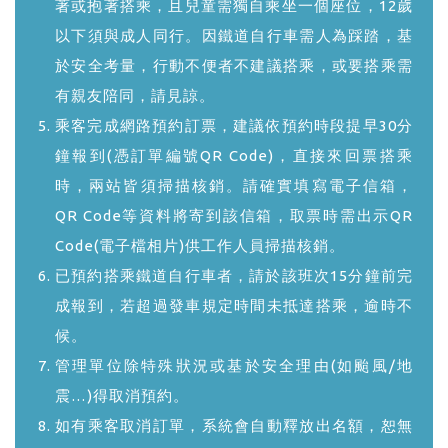
著或抱著搭乘，且兒童需獨自乘坐一個座位，12歲
以下須與成人同行。因鐵道自行車需人為踩踏，基
於安全考量，行動不便者不建議搭乘，或要搭乘需
有親友陪同，請見諒。
乘客完成網路預約訂票，建議依預約時段提早30分
鐘報到(憑訂單編號QR Code)，直接來回票搭乘
時，兩站皆須掃描核銷。請確實填寫電子信箱，
QR Code等資料將寄到該信箱，取票時需出示QR
Code(電子檔相片)供工作人員掃描核銷。
已預約搭乘鐵道自行車者，請於該班次15分鐘前完
成報到，若超過發車規定時間未抵達搭乘，逾時不
候。
管理單位除特殊狀況或基於安全理由(如颱風/地
震…)得取消預約。
如有乘客取消訂單，系統會自動釋放出名額，恕無