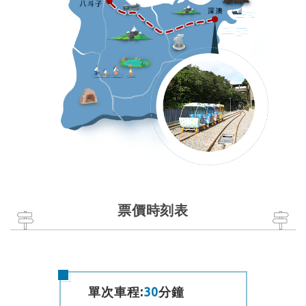
票價時刻表
單次車程:
30
分鐘