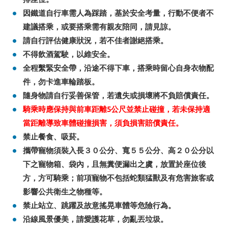
因鐵道自行車需人為踩踏，基於安全考量，行動不便者不
建議搭乘，或要搭乘需有親友陪同，請見諒。
請自行評估健康狀況，若不佳者謝絕搭乘。
不得飲酒駕駛，以維安全。
全程繫緊安全帶，沿途不得下車，搭乘時留心自身衣物配
件，勿卡進車輪踏板。
隨身物請自行妥善保管，若遺失或損壞將不負賠償責任。
騎乘時應保持與前車距離5公尺並禁止碰撞，若未保持適
當距離導致車體碰撞損害，須負損害賠償責任。
禁止餐食、吸菸。
攜帶寵物須裝入長３０公分、寬５５公分、高２０公分以
下之寵物箱、袋內，且無糞便漏出之虞，放置於座位後
方，方可騎乘；前項寵物不包括蛇類猛獸及有危害旅客或
影響公共衛生之物種等。
禁止站立、跳躍及故意搖晃車體等危險行為。
沿線風景優美，請愛護花草，勿亂丟垃圾。