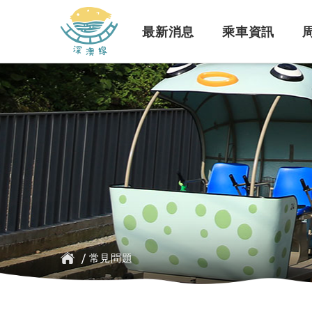
深澳鐵道自行車
最新消息
乘車資訊
訊息公告
行車路線
景點介紹
緣起簡介
一般問題
臺鐵
探索行程介紹
票價時刻
設施介紹
訂票問題
公車
/
常見問題