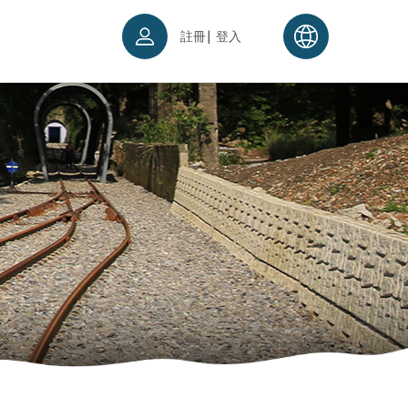
|
註冊
登入
票須知
續理念
入場須知