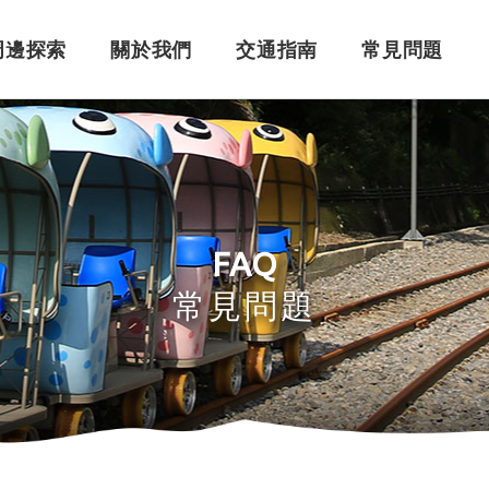
周邊探索
關於我們
交通指南
常見問題
購票須知
角色介紹
自行開車
訂單問題
訂票系統
車體設計
搭乘問題
退
永
FAQ
常見問題