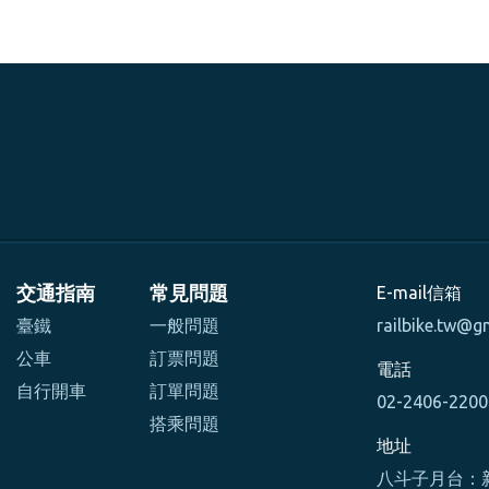
交通指南
常見問題
E-mail信箱
臺鐵
一般問題
railbike.tw@g
公車
訂票問題
電話
自行開車
訂單問題
02-2406-220
搭乘問題
地址
八斗子月台：新