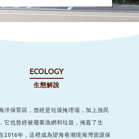
ECOLOGY
生態解說
海洋保育區，曾經是垃圾掩埋場，加上漁民
，它也曾經被廢棄漁網和垃圾，掩蓋了生
在2016年，這裡成為望海巷潮境海灣資源保