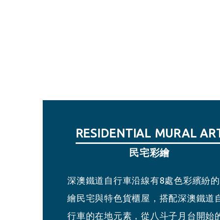
RESIDENTIAL MURAL AR
SHEN’AO GIFT SHOP
BADOUZI STATION
SHEN’AO STATION
深澳小賣所
八斗子月台
民宅彩繪
深澳月台
深澳鐵道自行車沿線有8處色彩繽紛
小賣所將過去建基煤礦坑之特色與深
此處為建基煤礦舊址，月台提供現場
臨近八斗子火車站，月台提供現場購
繪民宅與特色貨櫃屋，搭配深澳鐵道
鐵道自行車吉祥物豆腐君、象鼻君、
票、網路購票報到與搭乘服務。
票、網路購票報到與搭乘服務。
行車的在地元素，從八斗子月台開始
野君結合，設計活潑逗趣的淘金挖礦