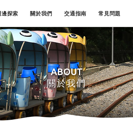
周邊探索
關於我們
交通指南
常見問題
購票須知
角色介紹
自行開車
訂單問題
訂票系統
車體設計
搭乘問題
退
永
ABOUT
關於我們