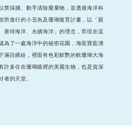
以禁採捕、動手清除廢棄物，並透過海洋科
館所進行的小丑魚及珊瑚復育計畫，以「親
、善待海洋、永續海洋」的理念，而現在這
成為了一處海洋中的秘密花園，海面寶藍湧
下滿目繽紛，裡面有色彩鮮艷的軟珊瑚大海
有許多住在珊瑚礁裡的美麗生物，也是資深
好者的天堂。