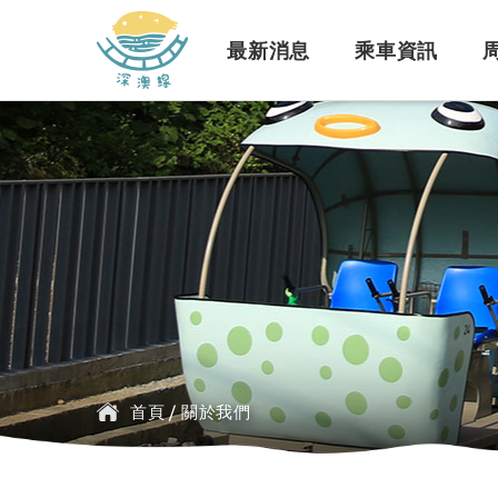
深澳鐵道自行車
最新消息
乘車資訊
訊息公告
行車路線
景點介紹
緣起簡介
一般問題
臺鐵
探索行程介紹
票價時刻
設施介紹
訂票問題
公車
首頁
/
關於我們