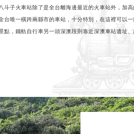
八斗子火車站除了是全台離海邊最近的火車站外，加高
全台唯一橫跨兩縣市的車站，十分特別，在這裡可以一
景點，鐵軌自行車另一頭深澳段則靠近深澳車站遺址、