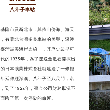
八斗子車站
跨基隆市及新北市，其依山傍海、海天
景，有著北台灣多良車站的美譽，深澳
「臺灣最美海岸支線」，其歷史最早可
代的1935年，為了運送金瓜石開採出
時的日本礦業株式會社就建造了一條輕
隔年延伸經深澳、八斗子至八尺門，名
，到了1962年，臺金公司財務狀況不
便面臨了第一次停駛的命運。