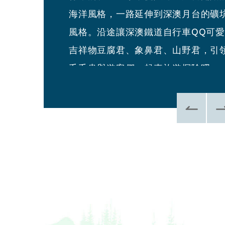
海洋風格，一路延伸到深澳月台的礦
景。小賣所販售飲料、點心與文創紀
風格。沿途讓深澳鐵道自行車QQ可
品等服務。
吉祥物豆腐君、象鼻君、山野君，引
毛毛蟲與遊客們一起來旅遊探險吧。