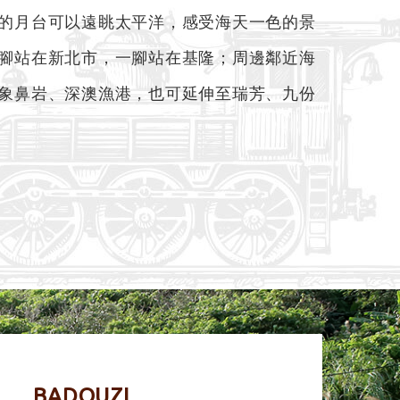
的月台可以遠眺太平洋，感受海天一色的景
腳站在新北市，一腳站在基隆；周邊鄰近海
象鼻岩、深澳漁港，也可延伸至瑞芳、九份
BADOUZI