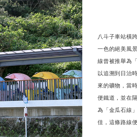
八斗子車站橫
一色的絕美風
線曾被推舉為
以追溯到日治時
來的礦物，當
便鐵道，並在
為「金瓜石線」
佳，這條路線