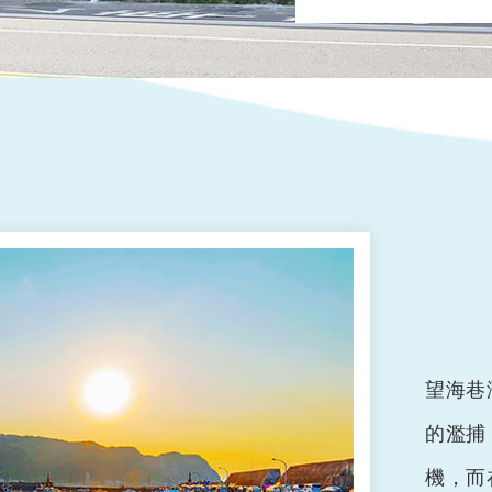
望海巷
的濫捕
機，而