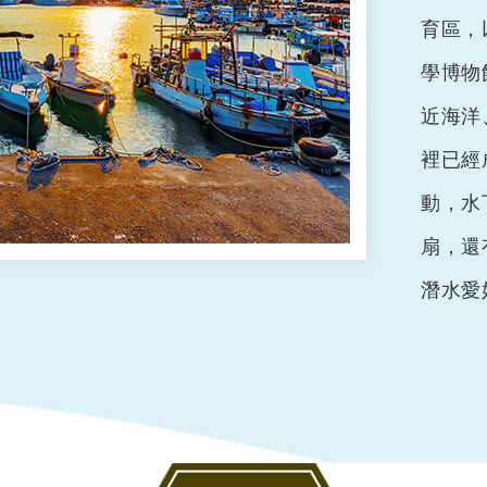
育區，
學博物
近海洋
裡已經
動，水
扇，還
潛水愛