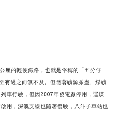
2公厘的輕便鐵路，也就是俗稱的「五分仔
至有過之而無不及。但隨著礦源脈盡、煤礦
列車行駛，但因2007年發電廠停用，運煤
館啟用，深澳支線也隨著復駛，八斗子車站也