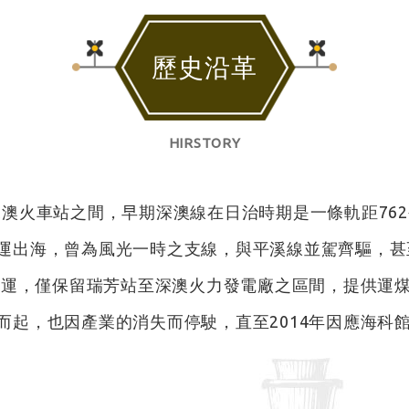
歷史沿革
HIRSTORY
深澳火車站之間，早期深澳線在日治時期是一條軌距76
運出海，曾為風光一時之支線，與平溪線並駕齊驅，甚
貨運，僅保留瑞芳站至深澳火力發電廠之區間，提供運煤
而起，也因產業的消失而停駛，直至2014年因應海科