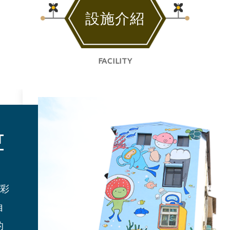
設施介紹
FACILITY
T
的彩
澳
購
自
山
的
情