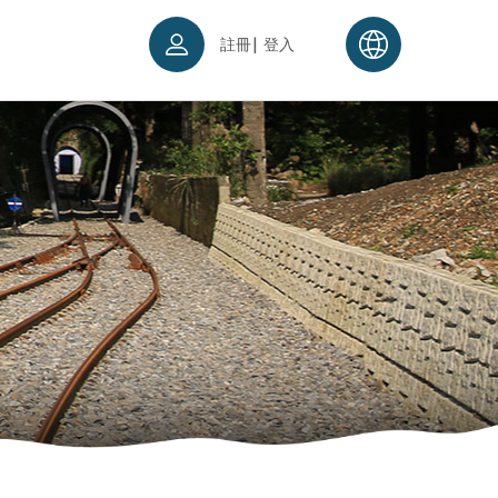
|
註冊
登入
票須知
續理念
入場須知