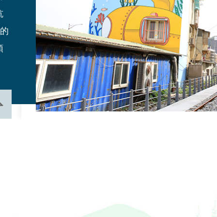
坑
念
愛的
領