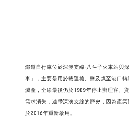
鐵道自行車位於深澳支線-八斗子火車站與
車」，主要是用於載運糖、鹽及煤至港口轉
減產，全線最後仍於1989年停止辦理客、
需求消失，連帶深澳支線的歷史，因為產業
於2016年重新啟用。