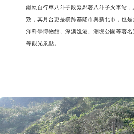
鐵軌自行車八斗子段緊鄰著八斗子火車站，
致，其月台更是橫跨基隆市與新北市，也是
洋科學博物館、深澳漁港、潮境公園等著名
等觀光景點。