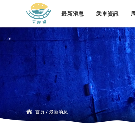
深澳鐵道自行車
最新消息
乘車資訊
訊息公告
行車路線
景點介紹
緣起簡介
一般問題
臺鐵
探索行程介紹
票價時刻
設施介紹
訂票問題
公車
首頁
/
最新消息