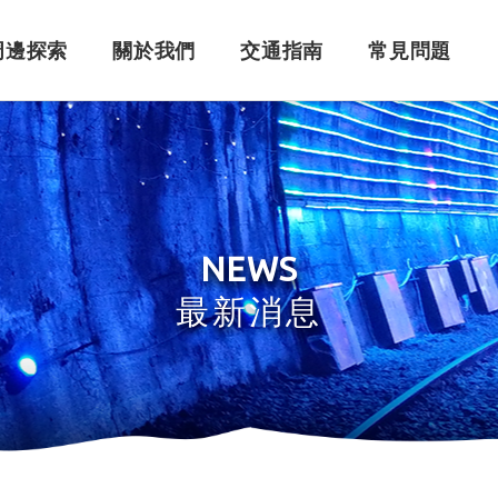
周邊探索
關於我們
交通指南
常見問題
購票須知
角色介紹
自行開車
訂單問題
訂票系統
車體設計
搭乘問題
退
永
NEWS
最新消息