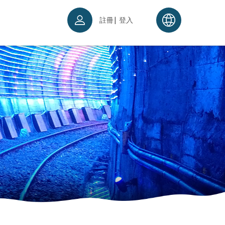
|
註冊
登入
票須知
續理念
入場須知