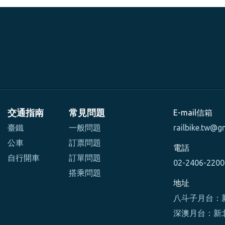
交通指南
常見問題
E-mail信箱
臺鐵
一般問題
railbike.tw@g
公車
訂票問題
電話
自行開車
訂單問題
02-2406-220
搭乘問題
地址
八斗子月台：新
深澳月台：新北