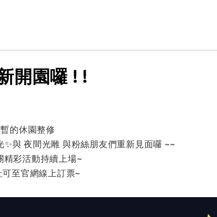
開園囉 ! !
7 日短暫的休園整修
燈光✨與 夜間光雕 與粉絲朋友們重新見面囉 ~~
關精彩活動持續上場~
旅行社可至官網線上訂票~