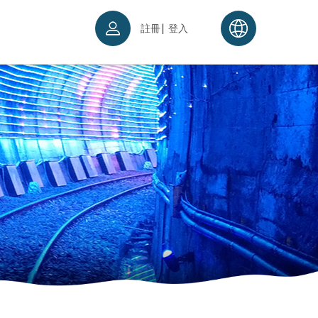
|
註冊
登入
票須知
續理念
入場須知