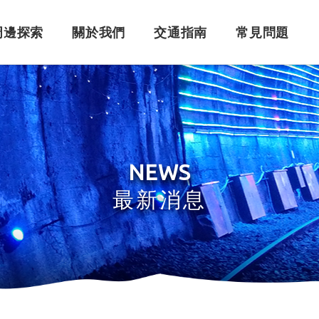
周邊探索
關於我們
交通指南
常見問題
購票須知
角色介紹
自行開車
訂單問題
訂票系統
車體設計
搭乘問題
退
永
NEWS
最新消息