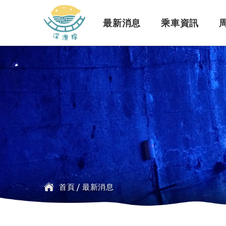
深澳鐵道自行車
最新消息
乘車資訊
訊息公告
行車路線
景點介紹
緣起簡介
一般問題
臺鐵
探索行程介紹
票價時刻
設施介紹
訂票問題
公車
首頁
/
最新消息