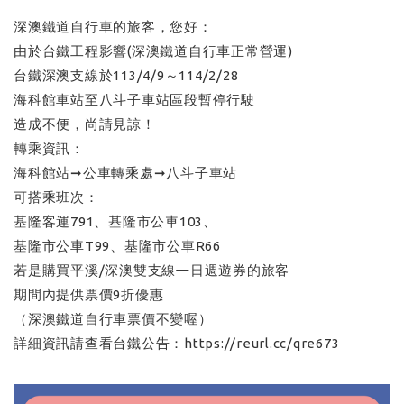
深澳鐵道自行車的旅客，您好：
由於台鐵工程影響(深澳鐵道自行車正常營運)
台鐵深澳支線於113/4/9～114/2/28
海科館車站至八斗子車站區段暫停行駛
造成不便，尚請見諒！
轉乘資訊：
海科館站➞公車轉乘處➞八斗子車站
可搭乘班次：
基隆客運791、基隆市公車103、
基隆市公車T99、基隆市公車R66
若是購買平溪/深澳雙支線㇐日週遊券的旅客
期間內提供票價9折優惠
（深澳鐵道自行車票價不變喔）
詳細資訊請查看台鐵公告：https://reurl.cc/qre673