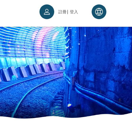
|
註冊
登入
票須知
續理念
入場須知