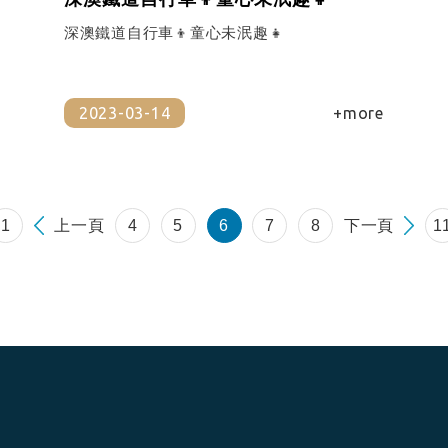
深澳鐵道自行車👦童心未泯趣👧
2023-03-14
+more
上一頁
下一頁
1
4
5
6
7
8
1