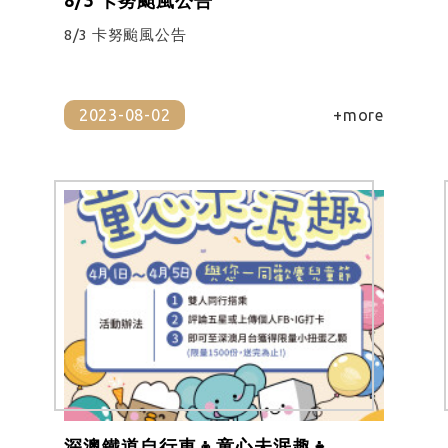
8/3 卡努颱風公告
2023-08-02
+more
深澳鐵道自行車👦童心未泯趣👧