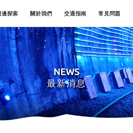
周邊探索
關於我們
交通指南
常見問題
購票須知
角色介紹
自行開車
訂單問題
訂票系統
車體設計
搭乘問題
退
永
NEWS
最新消息