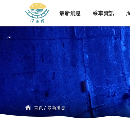
深澳鐵道自行車
最新消息
乘車資訊
訊息公告
行車路線
景點介紹
緣起簡介
一般問題
臺鐵
探索行程介紹
票價時刻
設施介紹
訂票問題
公車
首頁
/
最新消息