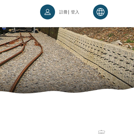
|
註冊
登入
票須知
續理念
入場須知