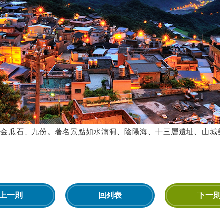
、金瓜石、九份。著名景點如水湳洞、陰陽海、十三層遺址、山城
上一則
回列表
下一