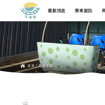
深澳鐵道自行車
最新消息
乘車資訊
訊息公告
行車路線
景點介紹
緣起簡介
一般問題
臺鐵
探索行程介紹
票價時刻
設施介紹
訂票問題
公車
首頁
/
周邊探索