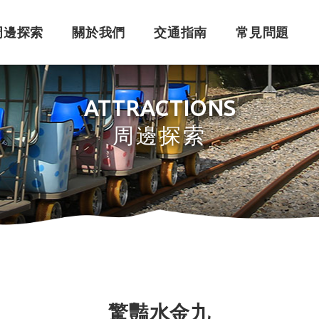
周邊探索
關於我們
交通指南
常見問題
購票須知
角色介紹
自行開車
訂單問題
訂票系統
車體設計
搭乘問題
退
永
ATTRACTIONS
周邊探索
驚豔水金九