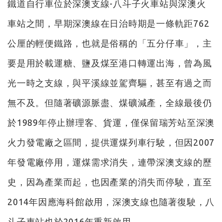
鐵道自行車位於深澳支線-八斗子火車站與深澳火
車站之間，早期深澳線在日治時期是一條軌距762
公厘的輕便鐵路，也就是俗稱的「五分仔車」，主
要是用於載運糖、鹽及煤至港口轉運出海，曾為風
光一時之支線，與平溪線並駕齊驅，甚至有過之而
無不及。但隨著礦源脈盡、煤礦減產，全線最後仍
於1989年停止辦理客、貨運，僅保留瑞芳站至深澳
火力發電廠之區間，提供運煤列車行駛，但因2007
年發電廠停用，運煤需求消失，連帶深澳支線的歷
史，因為產業而起，也因產業的消失而停駛，直至
2014年因應海科館啟用，深澳支線也隨著復駛，八
斗子車站也於2016年重新啟用。