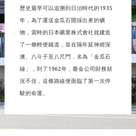
歷史最早可以追溯到日治時代的1935
年，為了運送金瓜石開採出來的礦
物，當時的日本礦業株式會社就建造
了一條輕便鐵道，並在隔年延伸經深
澳、八斗子至八尺門，名為「金瓜石
線」，到了1962年，臺金公司財務狀
況不佳，這條路線便面臨了第一次停
駛的命運。