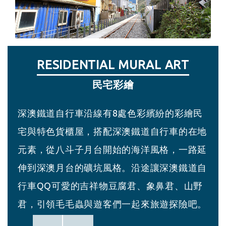
RESIDENTIAL MURAL ART
SHEN’AO GIFT SHOP
BADOUZI STATION
SHEN’AO STATION
深澳小賣所
八斗子月台
民宅彩繪
深澳月台
深澳鐵道自行車沿線有8處色彩繽紛的彩繪民
小賣所將過去建基煤礦坑之特色與深澳鐵道自
此處為建基煤礦舊址，月台提供現場購票、網
臨近八斗子火車站，月台提供現場購票、網路
宅與特色貨櫃屋，搭配深澳鐵道自行車的在地
行車吉祥物豆腐君、象鼻君、山野君結合，設
路購票報到與搭乘服務。
購票報到與搭乘服務。
元素，從八斗子月台開始的海洋風格，一路延
計活潑逗趣的淘金挖礦情景。小賣所販售飲
伸到深澳月台的礦坑風格。沿途讓深澳鐵道自
料、點心與文創紀念品等服務。
行車QQ可愛的吉祥物豆腐君、象鼻君、山野
君，引領毛毛蟲與遊客們一起來旅遊探險吧。