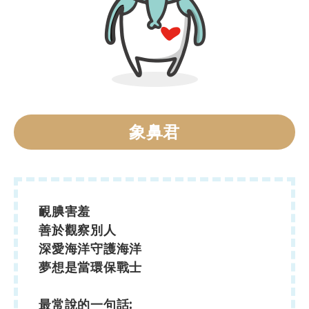
象鼻君
靦腆害羞
善於觀察別人
深愛海洋守護海洋
夢想是當環保戰士
最常說的一句話: