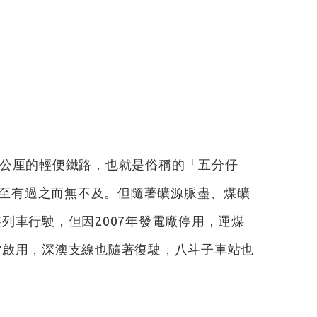
2公厘的輕便鐵路，也就是俗稱的「五分仔
至有過之而無不及。但隨著礦源脈盡、煤礦
列車行駛，但因2007年發電廠停用，運煤
館啟用，深澳支線也隨著復駛，八斗子車站也