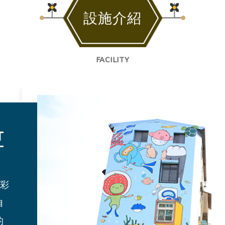
設施介紹
FACILITY
T
的彩
澳
購
自
山
的
情