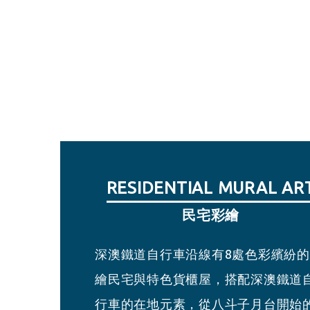
RESIDENTIAL MURAL AR
SHEN’AO GIFT SHOP
BADOUZI STATION
SHEN’AO STATION
深澳小賣所
八斗子月台
民宅彩繪
深澳月台
深澳鐵道自行車沿線有8處色彩繽紛
小賣所將過去建基煤礦坑之特色與深
此處為建基煤礦舊址，月台提供現場
臨近八斗子火車站，月台提供現場購
繪民宅與特色貨櫃屋，搭配深澳鐵道
鐵道自行車吉祥物豆腐君、象鼻君、
票、網路購票報到與搭乘服務。
票、網路購票報到與搭乘服務。
行車的在地元素，從八斗子月台開始
野君結合，設計活潑逗趣的淘金挖礦