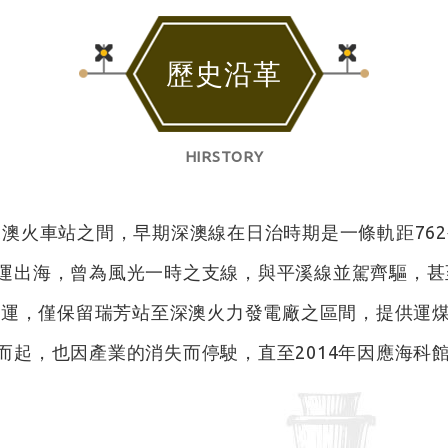
歷史沿革
HIRSTORY
深澳火車站之間，早期深澳線在日治時期是一條軌距76
運出海，曾為風光一時之支線，與平溪線並駕齊驅，甚
貨運，僅保留瑞芳站至深澳火力發電廠之區間，提供運煤
而起，也因產業的消失而停駛，直至2014年因應海科