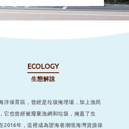
ECOLOGY
生態解說
海洋保育區，曾經是垃圾掩埋場，加上漁民
，它也曾經被廢棄漁網和垃圾，掩蓋了生
在2016年，這裡成為望海巷潮境海灣資源保