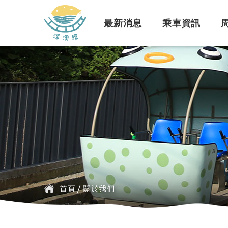
深澳鐵道自行車
最新消息
乘車資訊
訊息公告
行車路線
景點介紹
緣起簡介
一般問題
臺鐵
探索行程介紹
票價時刻
設施介紹
訂票問題
公車
首頁
/
關於我們