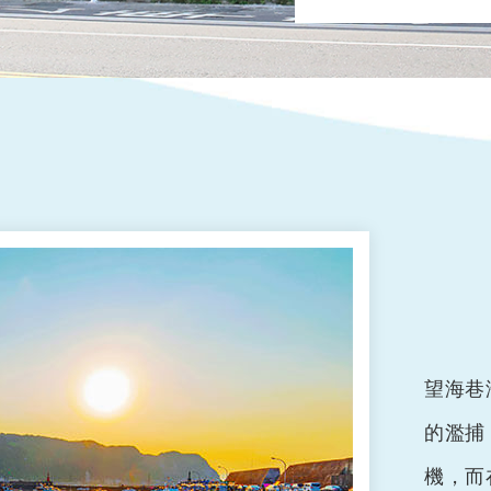
望海巷
的濫捕
機，而