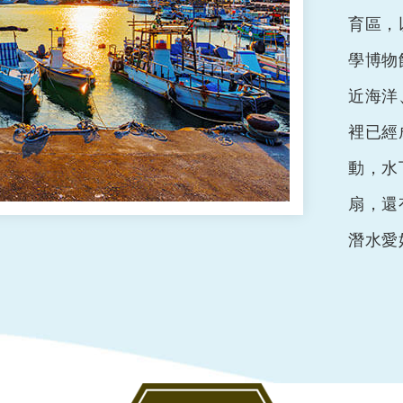
育區，
學博物
近海洋
裡已經
動，水
扇，還
潛水愛