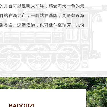
的月台可以遠眺太平洋，感受海天一色的景
腳站在新北市，一腳站在基隆；周邊鄰近海
象鼻岩、深澳漁港，也可延伸至瑞芳、九份
BADOUZI