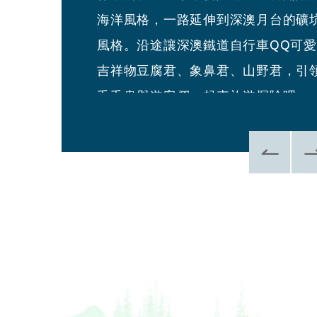
海洋風格，一路延伸到深澳月台的礦
景。小賣所販售飲料、點心與文創紀
風格。沿途讓深澳鐵道自行車QQ可
品等服務。
吉祥物豆腐君、象鼻君、山野君，引
毛毛蟲與遊客們一起來旅遊探險吧。