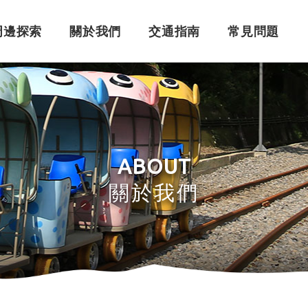
周邊探索
關於我們
交通指南
常見問題
購票須知
角色介紹
自行開車
訂單問題
訂票系統
車體設計
搭乘問題
退
永
ABOUT
關於我們