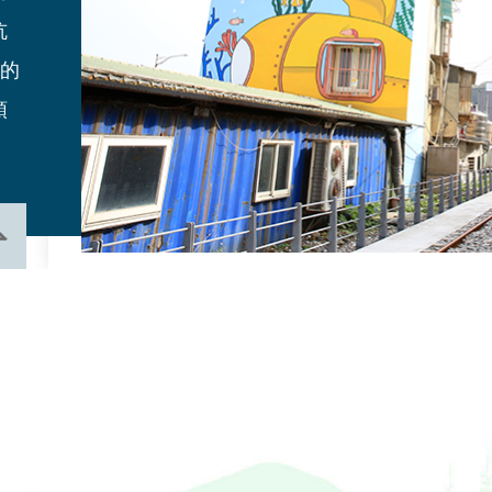
坑
念
愛的
領