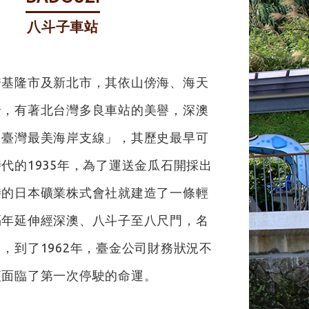
八斗子車站
跨基隆市及新北市，其依山傍海、海天
景，有著北台灣多良車站的美譽，深澳
「臺灣最美海岸支線」，其歷史最早可
代的1935年，為了運送金瓜石開採出
時的日本礦業株式會社就建造了一條輕
隔年延伸經深澳、八斗子至八尺門，名
，到了1962年，臺金公司財務狀況不
便面臨了第一次停駛的命運。