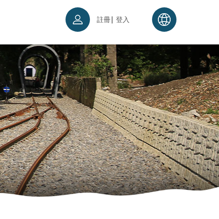
|
註冊
登入
票須知
續理念
入場須知