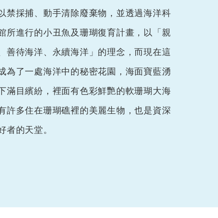
以禁採捕、動手清除廢棄物，並透過海洋科
館所進行的小丑魚及珊瑚復育計畫，以「親
、善待海洋、永續海洋」的理念，而現在這
成為了一處海洋中的秘密花園，海面寶藍湧
下滿目繽紛，裡面有色彩鮮艷的軟珊瑚大海
有許多住在珊瑚礁裡的美麗生物，也是資深
好者的天堂。