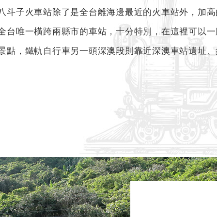
八斗子火車站除了是全台離海邊最近的火車站外，加高
全台唯一橫跨兩縣市的車站，十分特別，在這裡可以一
景點，鐵軌自行車另一頭深澳段則靠近深澳車站遺址、