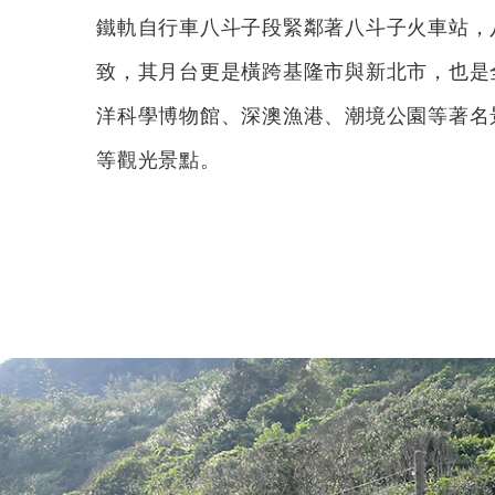
鐵軌自行車八斗子段緊鄰著八斗子火車站，
致，其月台更是橫跨基隆市與新北市，也是
洋科學博物館、深澳漁港、潮境公園等著名
等觀光景點。