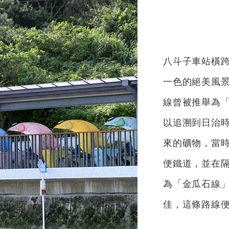
八斗子車站橫
一色的絕美風
線曾被推舉為
以追溯到日治時
來的礦物，當
便鐵道，並在
為「金瓜石線」
佳，這條路線