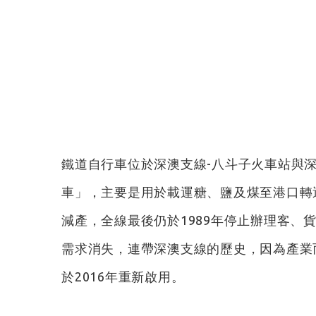
鐵道自行車位於深澳支線-八斗子火車站與
車」，主要是用於載運糖、鹽及煤至港口轉
減產，全線最後仍於1989年停止辦理客、
需求消失，連帶深澳支線的歷史，因為產業
於2016年重新啟用。