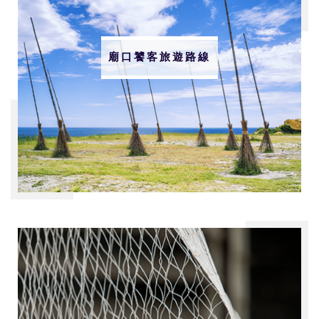
廟口饕客旅遊路線