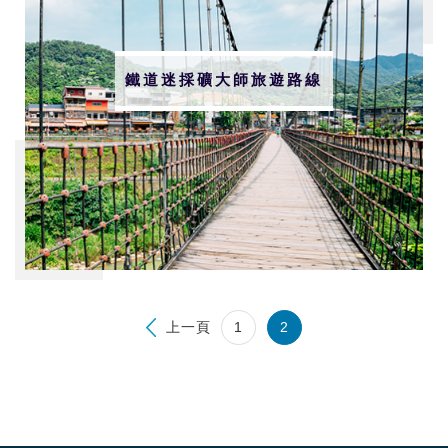
鐵道迷採礦大師旅遊路線
上一頁
1
2