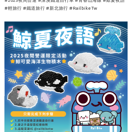
#2025夜間營運 #深澳鐵道自行車 #青春山海線 #鯨夏夜語
#輕旅行 #鐵道旅行 #新北旅行 #RailbikeTw