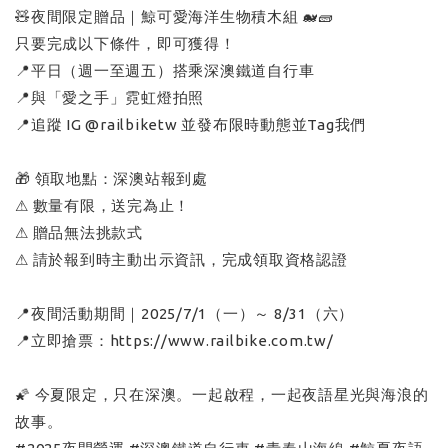
🧸夜間限定贈品｜鯨可愛海洋生物積木組 🐋🧱
只要完成以下條件，即可獲得！
📍平日（週一至週五）搭乘深澳鐵道自行車
📍與「愛之手」霓虹燈拍照
📍追蹤 IG @railbiketw 並發布限時動態並Tag我們
🎁 領取地點：深澳站報到處
⚠ 數量有限，送完為止！
⚠ 贈品無法挑款式
⚠ 請於報到時主動出示資訊，完成領取資格認證
📍夜間活動期間｜2025/7/1（一）～ 8/31（六）
📍立即搶票：https://www.railbike.com.tw/
🌠 今夏限定，只在深澳。一起啟程，一起夜語星光與海浪的
故事。