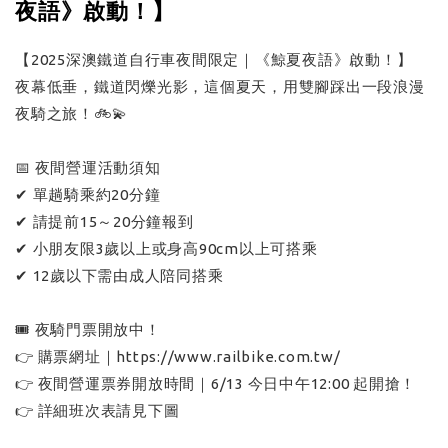
夜語》啟動！】
【2025深澳鐵道自行車夜間限定｜《鯨夏夜語》啟動！】
夜幕低垂，鐵道閃爍光影，這個夏天，用雙腳踩出一段浪漫
夜騎之旅！🚲💫
📅 夜間營運活動須知
✔ 單趟騎乘約20分鐘
✔ 請提前15～20分鐘報到
✔ 小朋友限3歲以上或身高90cm以上可搭乘
✔ 12歲以下需由成人陪同搭乘
🎟 夜騎門票開放中！
👉 購票網址｜https://www.railbike.com.tw/
👉 夜間營運票券開放時間｜6/13 今日中午12:00 起開搶！
👉 詳細班次表請見下圖