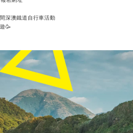
間深澳鐵道自行車活動
遊🥳