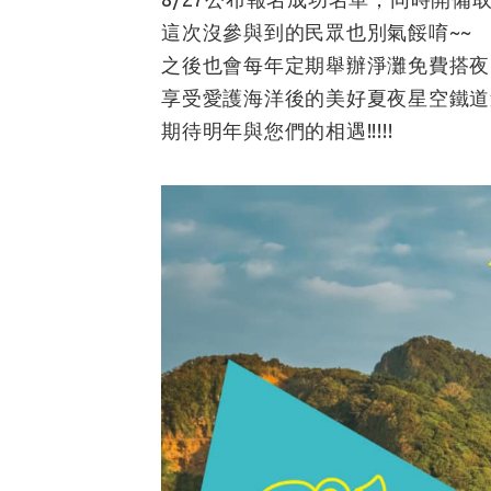
這次沒參與到的民眾也別氣餒唷~~
之後也會每年定期舉辦淨灘免費搭夜
享受愛護海洋後的美好夏夜星空鐵道
期待明年與您們的相遇!!!!!