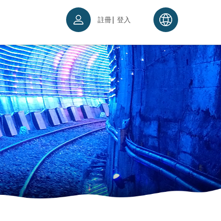
|
註冊
登入
票須知
續理念
入場須知