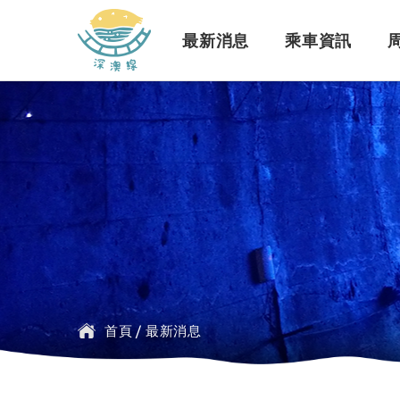
深澳鐵道自行車
最新消息
乘車資訊
訊息公告
行車路線
景點介紹
緣起簡介
一般問題
臺鐵
探索行程介紹
票價時刻
設施介紹
訂票問題
公車
首頁
/
最新消息