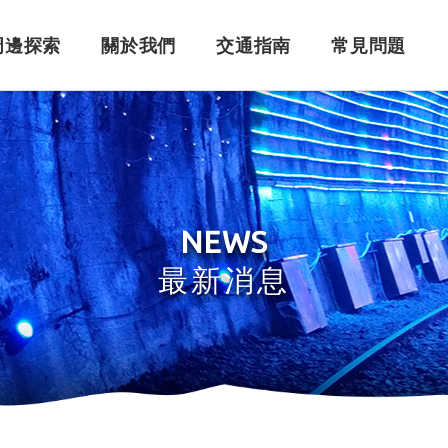
周邊探索
關於我們
交通指南
常見問題
購票須知
角色介紹
自行開車
訂單問題
訂票系統
車體設計
搭乘問題
退
永
NEWS
最新消息