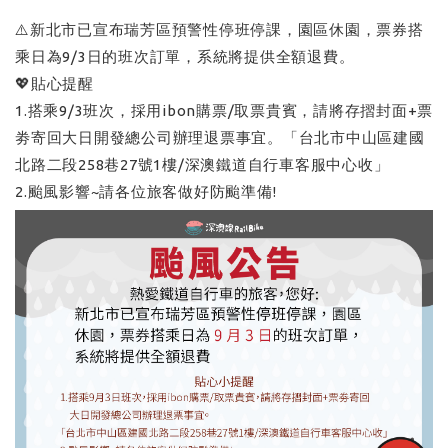
⚠️新北市已宣布瑞芳區預警性停班停課，園區休園，票券搭
乘日為9/3日的班次訂單，系統將提供全額退費。
💖貼心提醒
1.搭乘9/3班次，採用ibon購票/取票貴賓，請將存摺封面+票
劵寄回大日開發總公司辦理退票事宜。「台北市中山區建國
北路二段258巷27號1樓/深澳鐵道自行車客服中心收」
2.颱風影響~請各位旅客做好防颱準備!