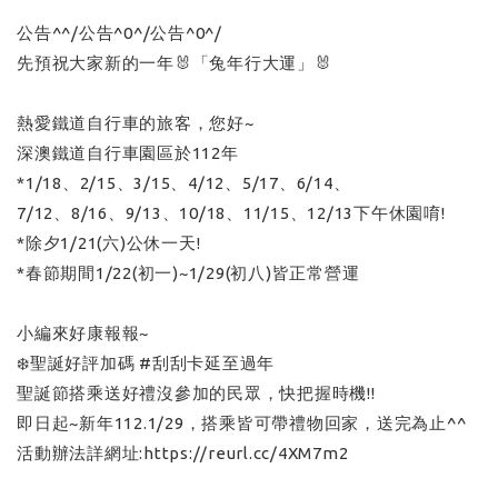
公告^^/公告^0^/公告^0^/
先預祝大家新的一年🐰「兔年行大運」🐰
熱愛鐵道自行車的旅客，您好~
深澳鐵道自行車園區於112年
*1/18、2/15、3/15、4/12、5/17、6/14、
7/12、8/16、9/13、10/18、11/15、12/13下午休園唷!
*除夕1/21(六)公休一天!
*春節期間1/22(初一)~1/29(初八)皆正常營運
小編來好康報報~
❄️聖誕好評加碼 #刮刮卡延至過年
聖誕節搭乘送好禮沒參加的民眾，快把握時機!!
即日起~新年112.1/29，搭乘皆可帶禮物回家，送完為止^^
活動辦法詳網址:https://reurl.cc/4XM7m2