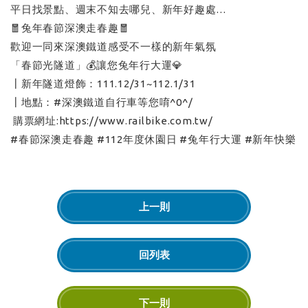
平日找景點、週末不知去哪兒、新年好趣處…
🧧兔年春節深澳走春趣🧧
歡迎一同來深澳鐵道感受不一樣的新年氣氛
「春節光隧道」💰讓您兔年行大運💎
┃新年隧道燈飾：111.12/31~112.1/31
┃地點：#深澳鐵道自行車等您唷^0^/
購票網址:https://www.railbike.com.tw/
#春節深澳走春趣 #112年度休園日 #兔年行大運 #新年快樂
上一則
回列表
下一則