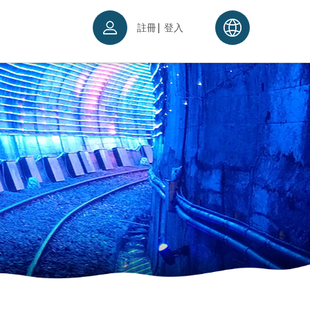
|
註冊
登入
票須知
續理念
入場須知