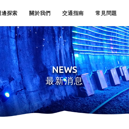
周邊探索
關於我們
交通指南
常見問題
購票須知
角色介紹
自行開車
訂單問題
訂票系統
車體設計
搭乘問題
退
永
NEWS
最新消息