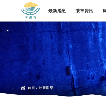
深澳鐵道自行車
最新消息
乘車資訊
訊息公告
行車路線
景點介紹
緣起簡介
一般問題
臺鐵
探索行程介紹
票價時刻
設施介紹
訂票問題
公車
首頁
/
最新消息