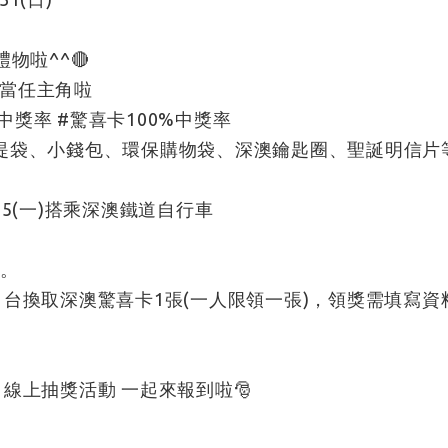
送禮物啦^^🔴
當任主角啦
%中獎率 #驚喜卡100%中獎率
提袋、小錢包、環保購物袋、深澳鑰匙圈、聖誕明信片等多
/25(一)搭乘深澳鐵道自行車
車。
於深澳月台換取深澳驚喜卡1張(一人限領一張)，領獎需填寫
＃線上抽獎活動 一起來報到啦🎅