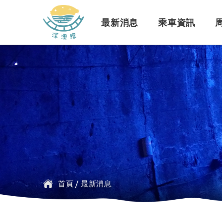
深澳鐵道自行車
最新消息
乘車資訊
訊息公告
行車路線
景點介紹
緣起簡介
一般問題
臺鐵
探索行程介紹
票價時刻
設施介紹
訂票問題
公車
首頁
/
最新消息