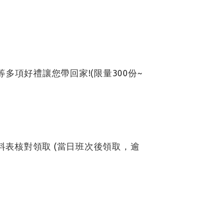
項好禮讓您帶回家!(限量300份~
資料表核對領取 (當日班次後領取，逾