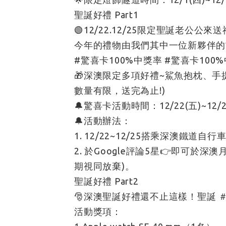
聖誕好禮 Part1
🟢12/22.12/25限定聖誕老公公來
今年的禮物由我們其中一位新夥伴的
#驚喜卡100%中獎率 #驚喜卡100
🎁深澳限定多項好禮~鯊魚抱枕、手
數量有限，送完為止!)
🔔驚喜卡活動時間：12/22(五)~12
🔔活動辦法：
1. 12/22~12/25搭乘深澳鐵道自行
2. 於Google評論5星👉即可
期視同放棄)。
聖誕好禮 Part2
🎅深澳聖誕好禮還不止這樣！聖誕 
活動獎項：