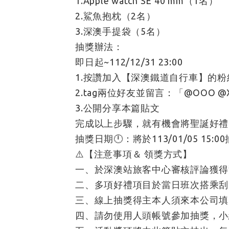
1.Apple watch SE 40 mm（1名）
2.鯊魚抱枕（2名）
3.深澳手提袋（5名）
抽獎辦法：
即日起~112/12/31 23:00
1.按讚加入【深澳鐵道自行車】的粉
2.tag兩位好友並留言：「@OOO 
3.公開分享本篇貼文
完成以上步驟，就有機會將聖誕好禮
抽獎日期🕛：將於113/01/05 15:0
⚠️【注意事項＆ 領獎方式】
一、於深澳站旅客中心審核評論獲得
二、多項好禮項目於當日班次搭乘刮
三、線上抽獎得主本人須來本公司填
四、請勿使用人頭帳號參加抽獎，小