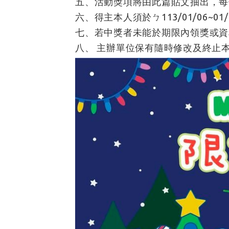
五、活動獎項將由此篇貼文抽出，每
六、得主本人須於ㄅ113/01/06~0
七、若中獎者未能於期限內領獎或資
八、 主辦單位保有隨時修改及終止