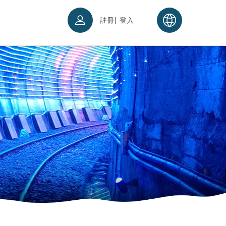
|
註冊
登入
票須知
續理念
入場須知