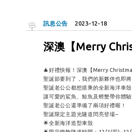
訊息公告
2023-12-18
深澳【Merry Ch
🎄好禮快報！深澳【Merry Christ
聖誕節要到了，我們的新夥伴也即將
聖誕老公公都想搭乘的全新海洋車殼
讓可愛的鯊魚、鯨魚及螃蟹帶你體驗
聖誕老公公還準備了兩項好禮喔！
聖誕限定主題光隧道閃亮登場~
🌟全新海洋造型車殼
🌟限定燈飾隧道時間：12/1(四)~12/