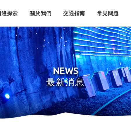
周邊探索
關於我們
交通指南
常見問題
購票須知
角色介紹
自行開車
訂單問題
訂票系統
車體設計
搭乘問題
退
永
NEWS
最新消息