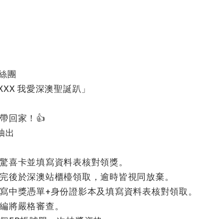
絲團
@XXX 我愛深澳聖誕趴」
帶回家！👍
0抽出
驚喜卡並填寫資料表核對領獎。
完後於深澳站櫃檯領取，逾時皆視同放棄。
寫中獎憑單+身份證影本及填寫資料表核對領取。
編將嚴格審查。