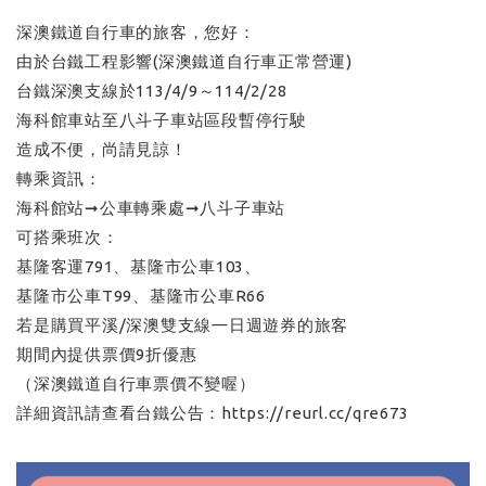
深澳鐵道自行車的旅客，您好：
由於台鐵工程影響(深澳鐵道自行車正常營運)
台鐵深澳支線於113/4/9～114/2/28
海科館車站至八斗子車站區段暫停行駛
造成不便，尚請見諒！
轉乘資訊：
海科館站➞公車轉乘處➞八斗子車站
可搭乘班次：
基隆客運791、基隆市公車103、
基隆市公車T99、基隆市公車R66
若是購買平溪/深澳雙支線㇐日週遊券的旅客
期間內提供票價9折優惠
（深澳鐵道自行車票價不變喔）
詳細資訊請查看台鐵公告：https://reurl.cc/qre673