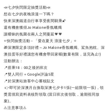
📣七夕快閃限定抽獎活動📣
想在七夕的夜晚浪漫一下嗎？
快來深澳鐵道自行車享受夜間騎乘🌠
還有機會獲得Jo Malone香氛蠟燭
讓曖昧的氛圍在兩人之間蔓延💗💗
⭐️快閃抽獎活動－「愛在夏天 浪漫七夕」⭐️
🎁深澳限定多項好禮～Jo Malone香氛蠟燭、鯊魚抱枕、深
澳扭蛋等好禮讓您有機會帶回家喔(數量有限，送完為止!)
活動辦法：
📍搭乘18：00之後的班次
📍雙人同行＋Google評論5星
📍於深澳站旅客中心審核貼文
👉即可於深澳月台換取深澳七夕卡1張(一組限領一張)，領
獎需填寫資料表核對領取 (當日班次後領取，逾期視同放
棄)。
⚠️注意事項⚠️