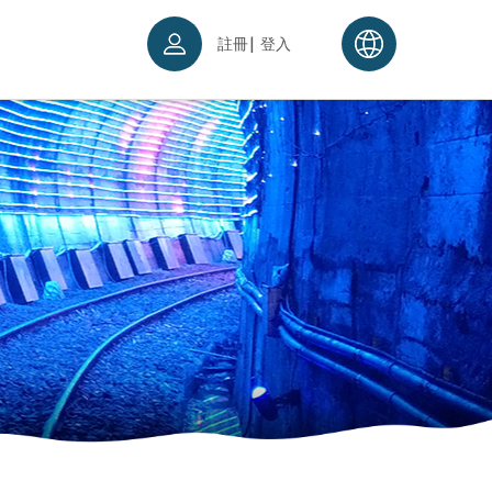
|
註冊
登入
票須知
續理念
入場須知