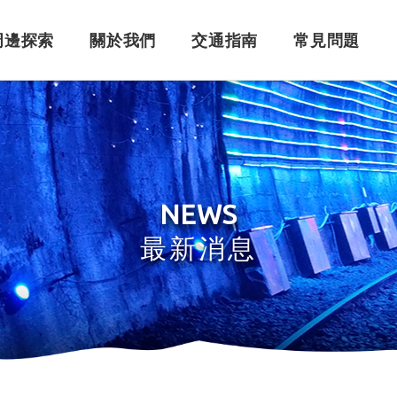
周邊探索
關於我們
交通指南
常見問題
購票須知
角色介紹
自行開車
訂單問題
訂票系統
車體設計
搭乘問題
退
永
NEWS
最新消息