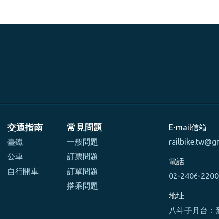
交通指南
常見問題
E-mail信箱
臺鐵
一般問題
railbike.tw@g
公車
訂票問題
電話
自行開車
訂單問題
02-2406-220
搭乘問題
地址
八斗子月台：新