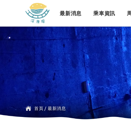
深澳鐵道自行車
最新消息
乘車資訊
訊息公告
行車路線
景點介紹
緣起簡介
一般問題
臺鐵
探索行程介紹
票價時刻
設施介紹
訂票問題
公車
首頁
/
最新消息