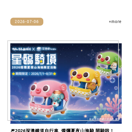
2026-07-06
+more
🎆2026深澳鐵道自行車_燦爛夏夜山海騎 開騎啦！