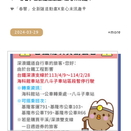
🪸「春響」全新隧道動畫X童心未泯趣🍭
2024-03-29
+more