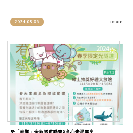
2024-05-06
+more
🪸「春響」全新隧道動畫X童心未泯趣🍭