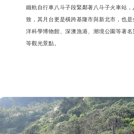
鐵軌自行車八斗子段緊鄰著八斗子火車站，
致，其月台更是橫跨基隆市與新北市，也是
洋科學博物館、深澳漁港、潮境公園等著名
等觀光景點。