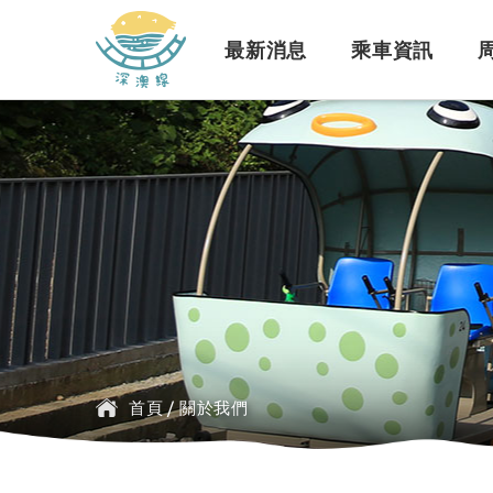
深澳鐵道自行車
最新消息
乘車資訊
訊息公告
行車路線
景點介紹
緣起簡介
一般問題
臺鐵
探索行程介紹
票價時刻
設施介紹
訂票問題
公車
首頁
/
關於我們