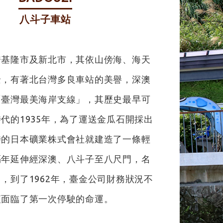
八斗子車站
跨基隆市及新北市，其依山傍海、海天
景，有著北台灣多良車站的美譽，深澳
「臺灣最美海岸支線」，其歷史最早可
代的1935年，為了運送金瓜石開採出
時的日本礦業株式會社就建造了一條輕
隔年延伸經深澳、八斗子至八尺門，名
，到了1962年，臺金公司財務狀況不
便面臨了第一次停駛的命運。