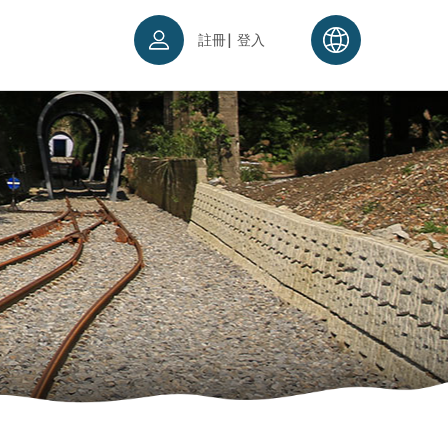
|
註冊
登入
票須知
續理念
入場須知