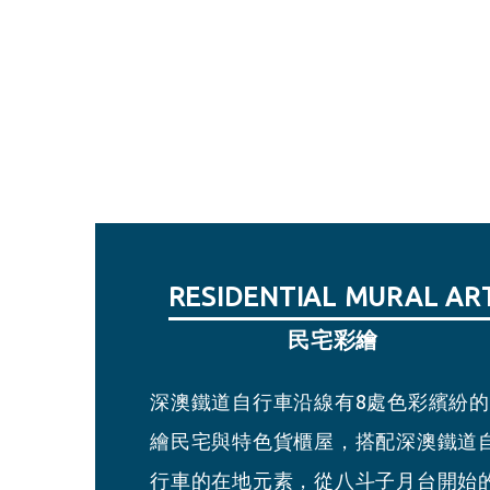
RESIDENTIAL MURAL AR
SHEN’AO GIFT SHOP
BADOUZI STATION
SHEN’AO STATION
深澳小賣所
八斗子月台
民宅彩繪
深澳月台
深澳鐵道自行車沿線有8處色彩繽紛
小賣所將過去建基煤礦坑之特色與深
此處為建基煤礦舊址，月台提供現場
臨近八斗子火車站，月台提供現場購
繪民宅與特色貨櫃屋，搭配深澳鐵道
鐵道自行車吉祥物豆腐君、象鼻君、
票、網路購票報到與搭乘服務。
票、網路購票報到與搭乘服務。
行車的在地元素，從八斗子月台開始
野君結合，設計活潑逗趣的淘金挖礦