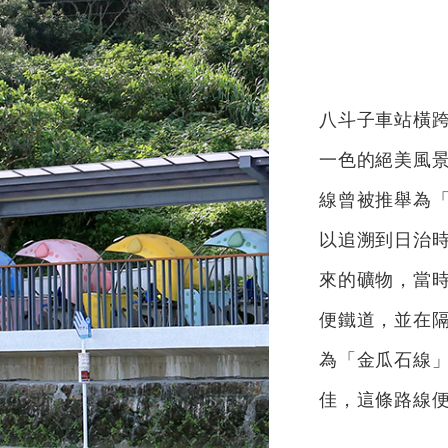
八斗子車站橫
一色的絕美風
線曾被推舉為
以追溯到日治時
來的礦物，當
便鐵道，並在
為「金瓜石線」
佳，這條路線