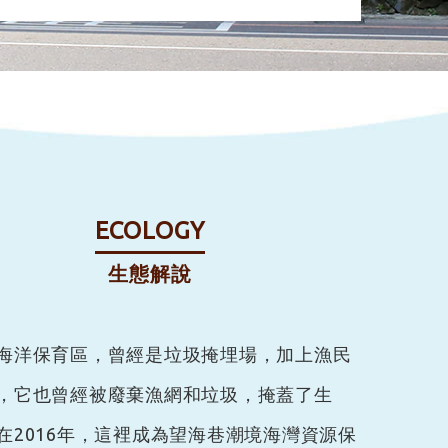
ECOLOGY
生態解說
海洋保育區，曾經是垃圾掩埋場，加上漁民
，它也曾經被廢棄漁網和垃圾，掩蓋了生
在2016年，這裡成為望海巷潮境海灣資源保