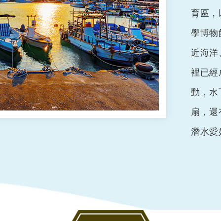
育區，
學博物
近海洋
裡已經
動，水
扇，還
潛水愛