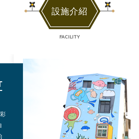
設施介紹
FACILITY
T
的彩
澳
購
自
山
的
情