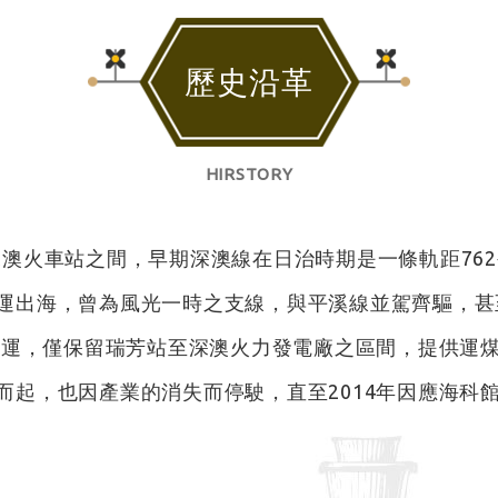
歷史沿革
HIRSTORY
深澳火車站之間，早期深澳線在日治時期是一條軌距76
運出海，曾為風光一時之支線，與平溪線並駕齊驅，甚
貨運，僅保留瑞芳站至深澳火力發電廠之區間，提供運煤
而起，也因產業的消失而停駛，直至2014年因應海科