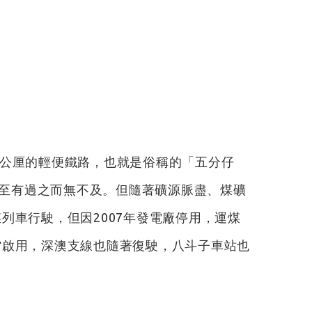
2公厘的輕便鐵路，也就是俗稱的「五分仔
至有過之而無不及。但隨著礦源脈盡、煤礦
列車行駛，但因2007年發電廠停用，運煤
館啟用，深澳支線也隨著復駛，八斗子車站也