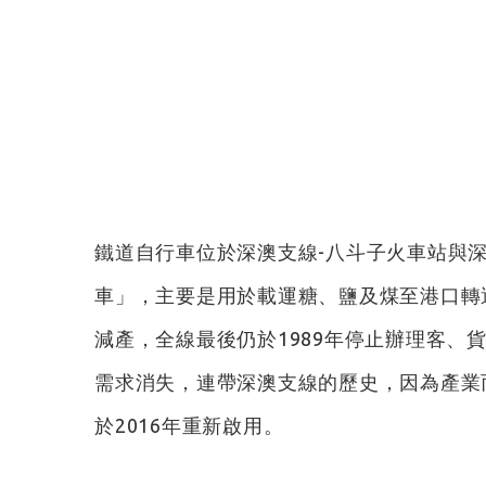
鐵道自行車位於深澳支線-八斗子火車站與
車」，主要是用於載運糖、鹽及煤至港口轉
減產，全線最後仍於1989年停止辦理客、
需求消失，連帶深澳支線的歷史，因為產業
於2016年重新啟用。