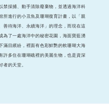
以禁採捕、動手清除廢棄物，並透過海洋科
館所進行的小丑魚及珊瑚復育計畫，以「親
、善待海洋、永續海洋」的理念，而現在這
成為了一處海洋中的秘密花園，海面寶藍湧
下滿目繽紛，裡面有色彩鮮艷的軟珊瑚大海
有許多住在珊瑚礁裡的美麗生物，也是資深
好者的天堂。