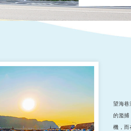
望海巷
的濫捕
機，而