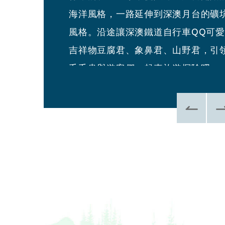
海洋風格，一路延伸到深澳月台的礦
景。小賣所販售飲料、點心與文創紀
風格。沿途讓深澳鐵道自行車QQ可
品等服務。
吉祥物豆腐君、象鼻君、山野君，引
毛毛蟲與遊客們一起來旅遊探險吧。