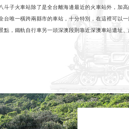
八斗子火車站除了是全台離海邊最近的火車站外，加高
全台唯一橫跨兩縣市的車站，十分特別，在這裡可以一
景點，鐵軌自行車另一頭深澳段則靠近深澳車站遺址、