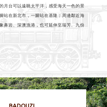
的月台可以遠眺太平洋，感受海天一色的景
腳站在新北市，一腳站在基隆；周邊鄰近海
象鼻岩、深澳漁港，也可延伸至瑞芳、九份
BADOUZI