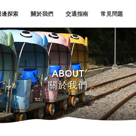
周邊探索
關於我們
交通指南
常見問題
購票須知
角色介紹
自行開車
訂單問題
訂票系統
車體設計
搭乘問題
退
永
ABOUT
關於我們