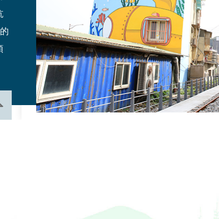
坑
念
愛的
領