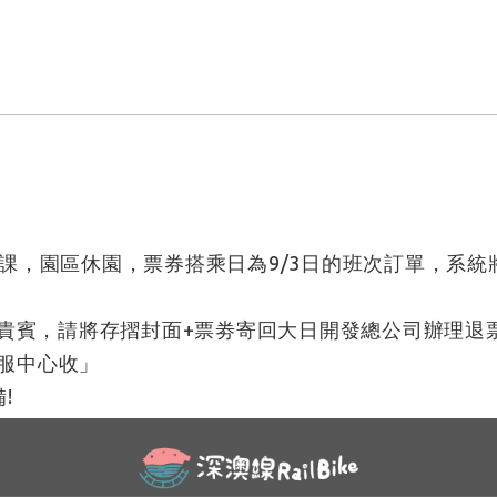
停課，園區休園，票券搭乘日為9/3日的班次訂單，系統
票/取票貴賓，請將存摺封面+票劵寄回大日開發總公司辦
客服中心收」
!