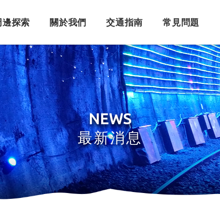
周邊探索
關於我們
交通指南
常見問題
購票須知
角色介紹
自行開車
訂單問題
訂票系統
車體設計
搭乘問題
退
永
NEWS
最新消息