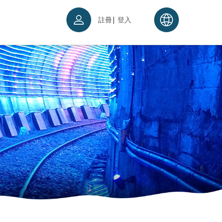
|
註冊
登入
票須知
續理念
入場須知