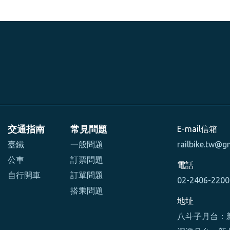
交通指南
常見問題
E-mail信箱
臺鐵
一般問題
railbike.tw@g
公車
訂票問題
電話
自行開車
訂單問題
02-2406-220
搭乘問題
地址
八斗子月台：新