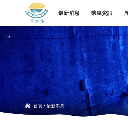
深澳鐵道自行車
最新消息
乘車資訊
訊息公告
行車路線
景點介紹
緣起簡介
一般問題
臺鐵
探索行程介紹
票價時刻
設施介紹
訂票問題
公車
首頁
/
最新消息