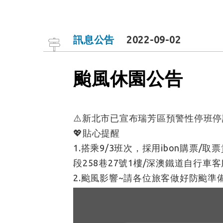
訊息公告
2022-09-02
颱風休園公告
⚠️新北市已宣布瑞芳區預警性停班
💖貼心提醒
1.搭乘9/3班次，採用ibon購
段258巷27號1樓/深澳鐵道自行車
2.颱風影響~請各位旅客做好防颱準備