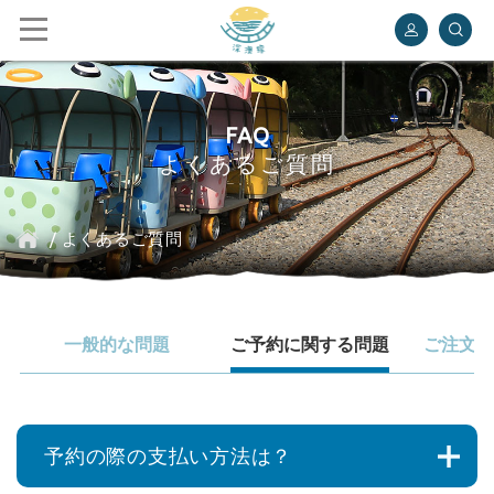
深澳レールバイク
FAQ
よくあるご質問
/
よくあるご質問
一般的な問題
ご予約に関する問題
ご注文に
予約の際の支払い方法は？