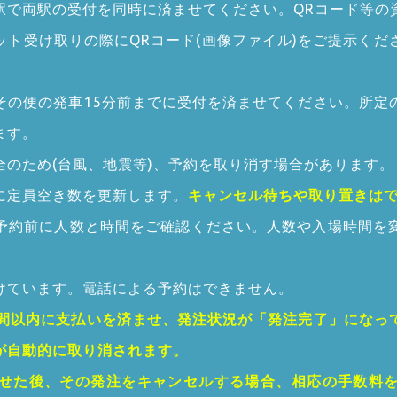
駅で両駅の受付を同時に済ませてください。QRコード等の
ット受け取りの際にQRコード(画像ファイル)をご提示くだ
その便の発車15分前までに受付を済ませてください。所定
ます。
のため(台風、地震等)、予約を取り消す場合があります。
に定員空き数を更新します。
キャンセル待ちや取り置きは
予約前に人数と時間をご確認ください。人数や入場時間を
けています。電話による予約はできません。
時間以内に支払いを済ませ、発注状況が「発注完了」になっ
が自動的に取り消されます。
せた後、その発注をキャンセルする場合、相応の手数料