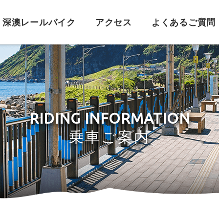
深澳レールバイク
アクセス
よくあるご質問
チケット購入に関するご注意
ご注文に関する問題
車体概要
車
乗る時に関する問題
キャンセルに関す
RIDING INFORMATION
乗車ご案内