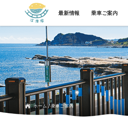
深澳レールバイク
最新情報
乗車ご案内
一般的な問題
お知らせ
運行路線
台湾鉄道
沿革
チケット料金と時刻
ご予約に関する問題
マスコット
バス
ホーム
/
乗車ご案内