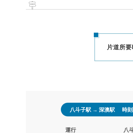
片道所要
八斗子駅 → 深澳駅
時刻
運行
八