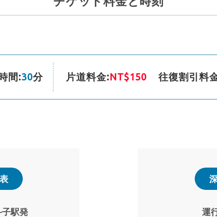
チケット料金と時刻
時間:
30
分
片道料金:
NT$150
往復割引料金
表
深
斗子駅発
運