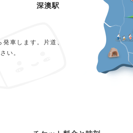
深澳駅
ら発車します。片道、
ださい。