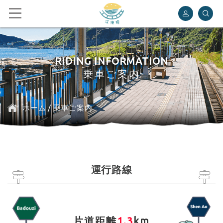
深澳レールバイク
RIDING INFORMATION
乗車ご案内
ホーム
/
乗車ご案内
運行路線
片道距離
1.3
km